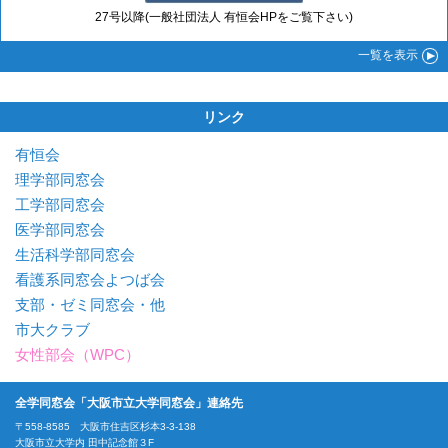
27号以降(一般社団法人 有恒会HPをご覧下さい)
一覧
を表示
リンク
有恒会
理学部同窓会
工学部同窓会
医学部同窓会
生活科学部同窓会
看護系同窓会よつば会
支部・ゼミ同窓会・他
市大クラブ
女性部会（WPC）
全学同窓会「大阪市立大学同窓会」連絡先
〒558-8585 大阪市住吉区杉本3-3-138
大阪市立大学内 田中記念館３F