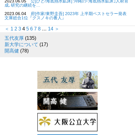
2023.06.05
公[ひと/海底熱水鉱床] 沖縄の｢海底熱水鉱床｣人材育
成､研究の継続を…
2023.06.04
府[作家/東野圭吾] 2023年 上半期ベストセラー発表
文庫総合1位『クスノキの番人』
＜
1
2
3
4
5
6
7
8
…
14
＞
五代友厚
(135)
新大学について
(17)
開高健
(78)