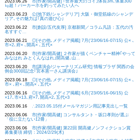
2023.06.26
市[作家/開高健] ｢世界最大のコイ｣体長3m､体重300
㎏超！パーカーホを釣ってみたい人へ
2023.06.23
公[地下鉄/シャンデリア] 大阪・御堂筋線のシャンデ
リア､その魅力は｢真の遊び心｣
2023.06.22
市[創設/五代友厚] 京都新聞／コラム凡語：五代の汚
名すすぐ…
2023.06.21
◎[その他､メディア掲載] 7月(’23/06/16-07/15) 公× ､
市×2､府× ､開高× ､五代×
2023.06.20
市[作家/開高健] ２作家が描くベンチャー精神｢やって
みなはれ みとくんなはれ｣開高健､山…
2023.06.20
市[講演会/ジャーナリズム研究] 情報プラザ 関西の会
例会300回記念｢宮本憲一さん講演会｣
2023.06.18
◎[その他､メディア掲載] 7月(’23/06/16-07/15) 公× ､
市× ､府× ､開高× ､五代×
2023.06.16
◎[その他､メディア掲載] 6月(’23/05/16-06/15) 公
×17､市×13､府×7､開高×2､五代×3
2023.06.16
∴2023.05.15付メールマガジン用記事見出し一覧
2023.06.06
市[作家/開高健] コンサルタント・坂口孝則が選ぶ
「役に立たない12冊」
2023.06.06
市[作家/開高健] 第22回 開高健ノンフィクション賞
募集要項 締切：2024/2/29(木)