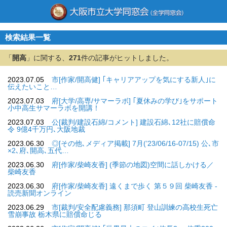
検索結果一覧
「
開高
」に関する、
271
件の記事がヒットしました。
2023.07.05
市[作家/開高健] ｢キャリアアップを気にする新人｣に
伝えたいこと…
2023.07.03
府[大学/高専/サマーラボ] ｢夏休みの学び｣をサポート
小中高生サマーラボを開講！
2023.07.03
公[裁判/建設石綿/コメント] 建設石綿､12社に賠償命
令 9億4千万円､大阪地裁
2023.06.30
◎[その他､メディア掲載] 7月(’23/06/16-07/15) 公､市
×2､府､開高､五代…
2023.06.30
府[作家/柴崎友香] (季節の地図)空間に話しかける／
柴崎友香
2023.06.30
府[作家/柴崎友香] 遠くまで歩く 第５９回 柴崎友香 -
読売新聞オンライン
2023.06.29
市[裁判/安全配慮義務] 那須町 登山訓練の高校生死亡
雪崩事故 栃木県に賠償命じる