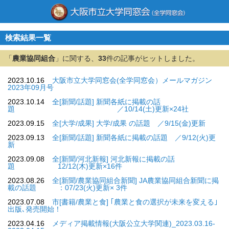
検索結果一覧
「
農業協同組合
」に関する、
33
件の記事がヒットしました。
2023.10.16
大阪市立大学同窓会(全学同窓会）メールマガジン
2023年09月号
2023.10.14
全[新聞/話題] 新聞各紙に掲載の話
題 ／10/14(土)更新×24社
2023.09.15
全[大学/成果] 大学/成果 の話題 ／9/15(金)更新
2023.09.13
全[新聞/話題] 新聞各紙に掲載の話題 ／9/12(火)更
新
2023.09.08
全[新聞/河北新報] 河北新報に掲載の話
題 12/12(木)更新×16件
2023.08.26
全[新聞/農業協同組合新聞] JA農業協同組合新聞に掲
載の話題 ：07/23(火)更新× 3件
2023.07.08
市[書籍/農業と食] ｢農業と食の選択が未来を変える｣
出版､発売開始！
2023.04.16
メディア掲載情報(大阪公立大学関連)_2023.03.16-