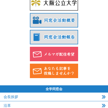
全学同窓会
会長挨拶
沿革