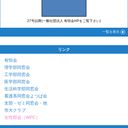
27号以降(一般社団法人 有恒会HPをご覧下さい)
一覧
を表示
リンク
有恒会
理学部同窓会
工学部同窓会
医学部同窓会
生活科学部同窓会
看護系同窓会よつば会
支部・ゼミ同窓会・他
市大クラブ
女性部会（WPC）