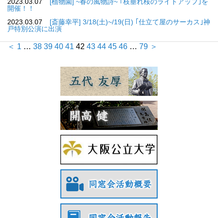
2023.03.07
[植物園] ~春の風物詩~ ｢枝垂れ桜のライトアップ｣を
開催！！
2023.03.07
[斎藤幸平] 3/18(土)~/19(日) ｢仕立て屋のサーカス｣神
戸特別公演に出演
＜
1
…
38
39
40
41
42
43
44
45
46
…
79
＞