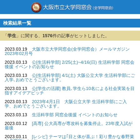
検索結果一覧
「
学生
」に関する、
1576
件の記事がヒットしました。
2023.03.19
大阪市立大学同窓会(全学同窓会）メールマガジン
2023年02月号
2023.03.13
公[生活科学部] 2/25(土)~4/16(日) 生活科学部 同窓会
後援 イベントのお知らせ
2023.03.13
公[生活科学部] 4/1(土) 大阪公立大学 生活科学部にご
入学､おめでとうございます。
2023.03.13
公[学生の活躍] 教員､学生ら10名による社会実装を目
指すアイデアピッチ
2023.03.13
2023年4月1日 大阪公立大学 生活科学部にご入
学、おめでとうございます。
2023.03.13
生活科学部 同窓会後援 イベントのお知らせ
2023.03.12
[高専] 公大高専が専攻科を募集停止。23年度入試が
最後
2023.03.11
[レシピ] テーマは｢目と体が喜ぶ！彩り豊かな春野菜