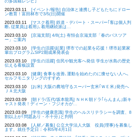
の多国籍レシピ｣
2023.03.11
[イベント/報告] 自治体と連携し子どもたちにドロー
ン教育！富田林市で3/5(日)開催
2023.03.11
[マスク着用] 鉄道・デパート・スーパー｢客は個人判
断､従業員は着用｣､着用継続派は…
2023.03.10
[京滋支部] 4/8(土) 有恒会京滋支部「春のバスツア
ー」ご案内
2023.03.10
[学生の活躍/起業] 堺市での起業を応援！堺市起業家
輩出プログラムSIP2期成果発表会
2023.03.10
[学生の活躍] 住民や観光客へ発信 学生が水島の歴史
伝える看板設置
2023.03.10
[健康] 食事を改善､運動を始めたのに痩せない人へ､
セルフモニタリングのすすめ
2023.03.10
[お米] 大阪の農地守るスーパー玄米｢ＷＥ米｣発売へ
ＪＡ北大阪
2023.03.09
[朝ドラ/五代/坂本龍馬] ＮＨＫ朝ドラ｢らんまん｣新キ
ャスト発表！ディーン・フジオカが…
2023.03.09
[学生の健康意識] 学生のヘルスリテラシーを調査、8
割以上が｢問題あり・不十分｣と判明
2023.03.08
[人材／募集] 公立大学法人大阪 役員(理事)を募集し
ます。就任予定日：令和5年4月1日