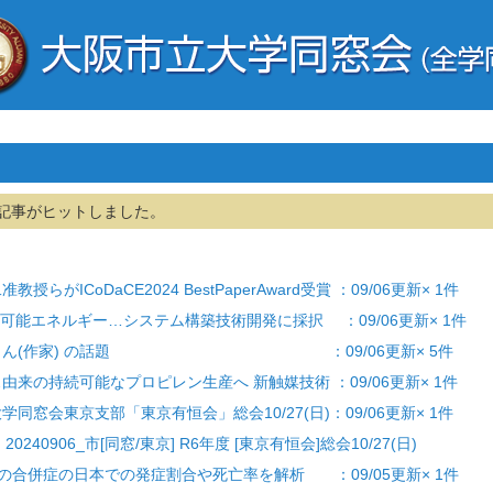
記事がヒットしました。
授らがICoDaCE2024 BestPaperAward受賞 ：09/06更新× 1件
の生可能エネルギー…システム構築技術開発に採択 ：09/06更新× 1件
 開高健さん(作家) の話題 ：09/06更新× 5件
ス由来の持続可能なプロピレン生産へ 新触媒技術 ：09/06更新× 1件
大学同窓会東京支部「東京有恒会」総会10/27(日)：09/06更新× 1件
15] 20240906_市[同窓/東京] R6年度 [東京有恒会]総会10/27(日)
D-19の合併症の日本での発症割合や死亡率を解析 ：09/05更新× 1件