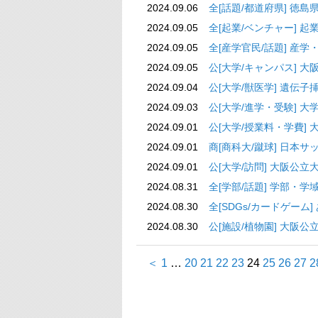
2024.09.06
全[話題/都道府
2024.09.05
全[起業/ベンチャ
2024.09.05
全[産学官民/話題
2024.09.05
公[大学/キャンパス]
2024.09.04
公[大学/獣医学] 遺伝子
2024.09.03
公[大学/進学・受験
2024.09.01
公[大学/授業料・学
2024.09.01
商[商科大/蹴球] 日本サ
2024.09.01
公[大学/訪問] 大
2024.08.31
全[学部/話題] 学
2024.08.30
全[SDGs/カードゲーム]
2024.08.30
公[施設/植物園] 大
＜
1
…
20
21
22
23
24
25
26
27
2