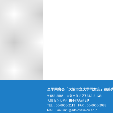
全学同窓会「大阪市立大学同窓会」連絡
〒558-8585 大阪市住吉区杉本3-3-138
大阪市立大学内 田中記念館３F
TEL：06-6605-2113 FAX：06-6605-2088
MAIL：
aalumni@ado.osaka-cu.ac.jp