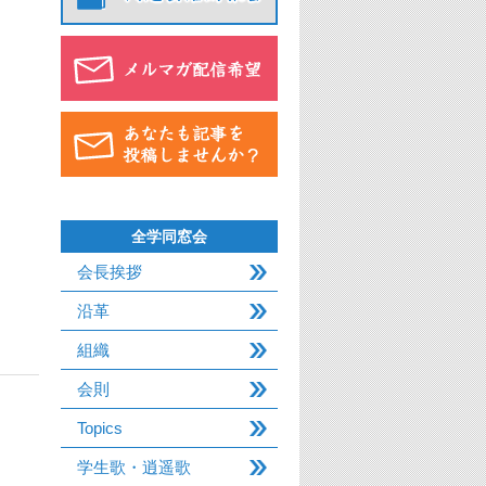
全学同窓会
会長挨拶
沿革
組織
会則
Topics
学生歌・逍遥歌