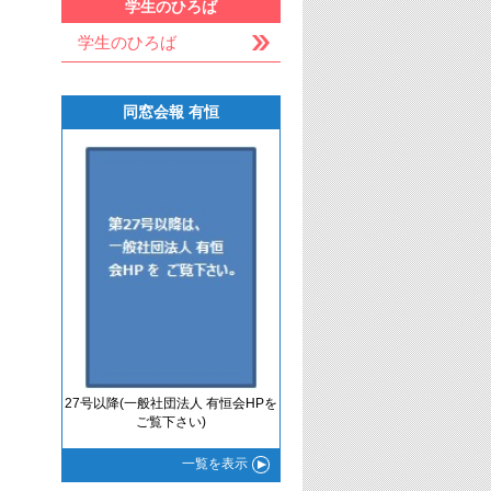
学生のひろば
学生のひろば
同窓会報 有恒
27号以降(一般社団法人 有恒会HPを
ご覧下さい)
一覧
を表示