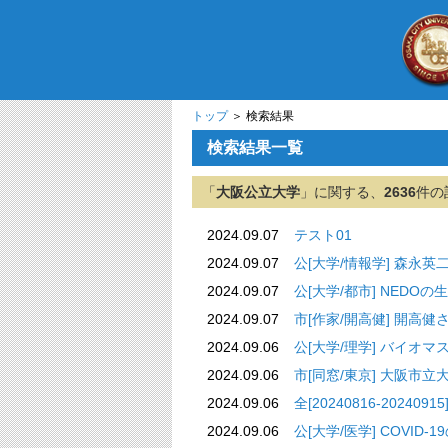
トップ
＞ 検索結果
検索結果一覧
「
大阪公立大学
」に関する、
2636
件の
2024.09.07
テスト01
2024.09.07
公[大学/情報学] 森永英二准教
2024.09.07
公[大学/都市] NEDO
2024.09.07
市[作家/開高健]
2024.09.06
公[大学/理学] バイオマ
2024.09.06
市[同窓/東京] 大阪市立
2024.09.06
全[20240816-202409
2024.09.06
公[大学/医学] COVI