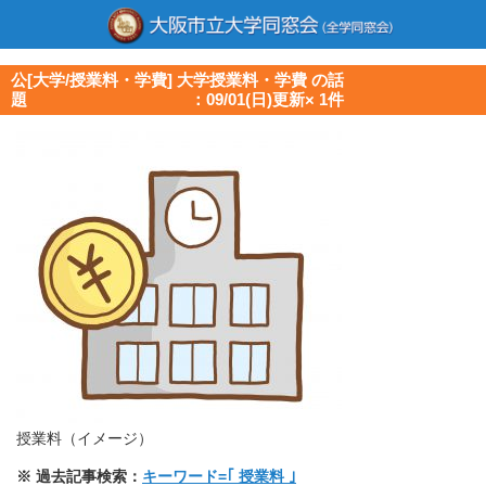
公[大学/授業料・学費] 大学授業料・学費 の話
題 ：09/01(日)更新× 1件
授業料（イメージ）
※ 過去記事検索：
キーワード=｢ 授業料 ｣