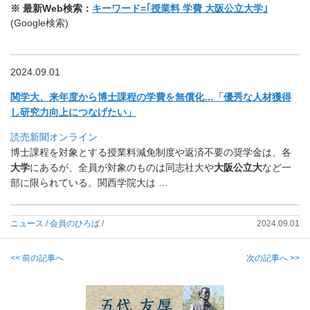
※ 最新Web検索：
キーワード=｢授業料 学費 大阪公立大学｣
(Google検索)
2024.09.01
関学大、来年度から博士課程の学費を無償化…「
優秀な人材獲得
し研究力向上につなげたい」
読売新聞オンライン
博士課程を対象とする授業料減免制度や返済不要の奨学金は、各
大
学
にあるが、全員が対象のものは同志社大や
大阪公立大
など一
部に
限られている。関西学院大は …
ニュース
/
会員のひろば
/
2024.09.01
<< 前の記事へ
次の記事へ >>