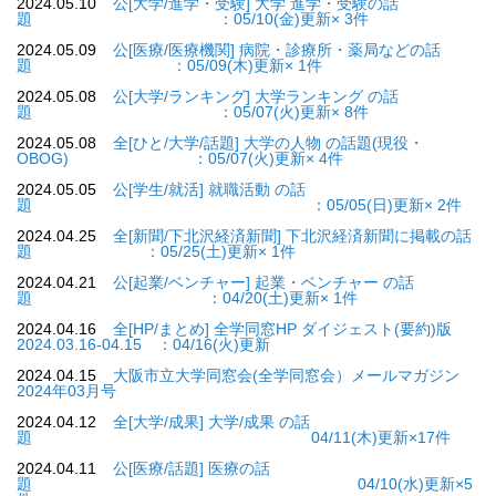
2024.05.10
公[大学/進学・受験] 大学 進学・受験の話
題 ：05/10(金)更新× 3件
2024.05.09
公[医療/医療機関] 病院・診療所・薬局などの話
題 ：05/09(木)更新× 1件
2024.05.08
公[大学/ランキング] 大学ランキング の話
題 ：05/07(火)更新× 8件
2024.05.08
全[ひと/大学/話題] 大学の人物 の話題(現役・
OBOG) ：05/07(火)更新× 4件
2024.05.05
公[学生/就活] 就職活動 の話
題 ：05/05(日)更新× 2件
2024.04.25
全[新聞/下北沢経済新聞] 下北沢経済新聞に掲載の話
題 ：05/25(土)更新× 1件
2024.04.21
公[起業/ベンチャー] 起業・ベンチャー の話
題 ：04/20(土)更新× 1件
2024.04.16
全[HP/まとめ] 全学同窓HP ダイジェスト(要約)版
2024.03.16-04.15 ：04/16(火)更新
2024.04.15
大阪市立大学同窓会(全学同窓会）メールマガジン
2024年03月号
2024.04.12
全[大学/成果] 大学/成果 の話
題 04/11(木)更新×17件
2024.04.11
公[医療/話題] 医療の話
題 04/10(水)更新×5