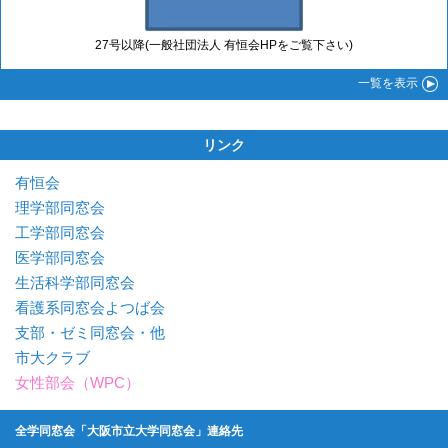
27号以降(一般社団法人 有恒会HPをご覧下さい)
一覧
を表示
リンク
有恒会
理学部同窓会
工学部同窓会
医学部同窓会
生活科学部同窓会
看護系同窓会よつば会
支部・ゼミ同窓会・他
市大クラブ
女性部会（WPC）
全学同窓会「大阪市立大学同窓会」連絡先