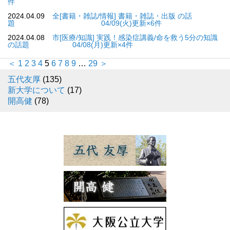
件
2024.04.09
全[書籍・雑誌/情報] 書籍・雑誌・出版 の話
題 04/09(火)更新×6件
2024.04.08
市[医療/知識] 実践！感染症講義/命を救う5分の知識
の話題 04/08(月)更新×4件
＜
1
2
3
4
5
6
7
8
9
…
29
＞
五代友厚
(135)
新大学について
(17)
開高健
(78)