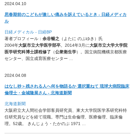
2024.04.10
思春期前のこどもが激しい痛みを訴えているとき - 日経メディカ
ル
日経メディカル - 日経BP
著者プロフィール：
余谷暢之
（よたに のぶゆき）氏
2004年
大阪市立大学
医学部卒
。2014年3月に
大阪市立大学
大学院
医学研究科博士課程修了
（
公衆衛生学
）。
国立病院機構京都医療
センター、国立成育医療センター …
2024.04.08
はなし抄＞残される人へ何を物語るか 選択重ねて 琉球大病院臨床
倫理士・金城隆展さん - 北海道新聞
北海道新聞
大阪府立大人間社会学部客員研究員、
東大大学院医学系研究科特
任研究員などを経て現職。
専門は生命倫理、医療倫理、臨床倫
理。52歳。 きんじょう・たかのぶ 1971 …