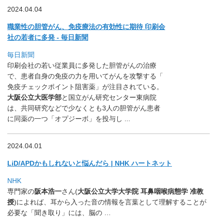
2024.04.04
職業性の胆管がん、免疫療法の有効性に期待 印刷会
社の若者に多発 - 毎日新聞
毎日新聞
印刷会社の若い従業員に多発した胆管がんの治療
で、
患者自身の免疫の力を用いてがんを攻撃する「
免疫チェックポイント阻害薬」が注目されている。
大阪公立大医学部
と国立がん研究センター東病院
は、共同研究などで少なくとも3人の胆管がん患者
に同薬の一つ「オプジーボ」を投与し .
..
2024.04.01
LiD/APDかもしれないと悩んだら | NHK ハートネット
NHK
専門家の
阪本浩一
さん(
大阪公立大学
大学院 耳鼻咽喉病態学
准教
授
)によれば、
耳から入った音の情報を言葉として理解することが
必要な「
聞き取り」には、脳の …