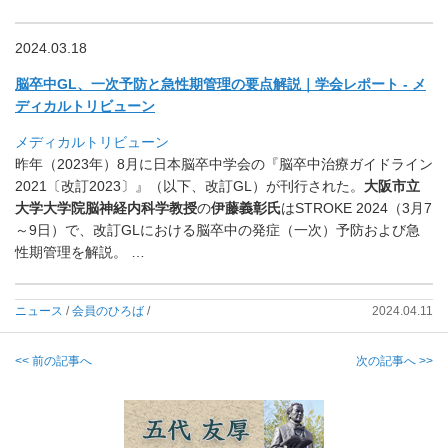
2024.03.18
脳卒中GL、一次予防と急性期管理の要点解説｜学会レポート - メ
ディカルトリビューン
メディカルトリビューン
昨年（2023年）8月に日本脳卒中学会の『
脳卒中治療ガイドライン
2021〔改訂2023〕』（以下、
改訂GL）が刊行された。
大阪市立
大学大学院脳神経内科学教授
の
伊藤義彰氏
はSTROKE 2024（3月7
～9日）で、改訂GLにおける脳卒中の発症（一次）予防および急
性期管理を解説。 …
ニュース
/
会員のひろば
/
2024.04.11
<< 前の記事へ
次の記事へ >>