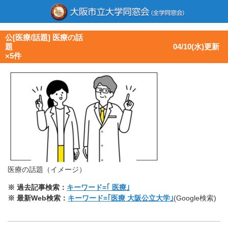
公[医療/話題] 医療の話
題 04/10(水)更新
×5件
医療の話題（イメージ）
※ 過去記事検索：
キーワード=｢ 医療｣
※ 最新Web検索：
キーワード=｢医療 大阪公立大学｣
(Google検索)