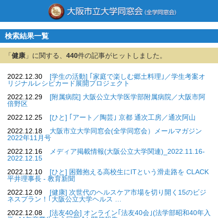
検索結果一覧
「
健康
」に関する、
440
件の記事がヒットしました。
2022.12.30
[学生の活動] ｢家庭で楽しむ郷土料理｣／学生考案オ
リジナルレシピカード展開プロジェクト
2022.12.29
[附属病院] 大阪公立大学医学部附属病院／大阪市阿
倍野区
2022.12.25
[ひと] ｢アート／陶芸｣ 京都 通次工房／通次阿山
2022.12.18
大阪市立大学同窓会(全学同窓会）メールマガジン
2022年11月号
2022.12.16
メディア掲載情報(大阪公立大学関連)_2022.11.16-
2022.12.15
2022.12.10
[ひと] 困難抱える高校生にITという滑走路を CLACK
平井理事長 - 教育新聞
2022.12.09
[健康] 次世代のヘルスケア市場を切り開く15のビジ
ネスプラン！｢大阪公立大学ヘルス …
2022.12.08
[法友40会] オンライン｢法友40会｣(法学部昭和40年入