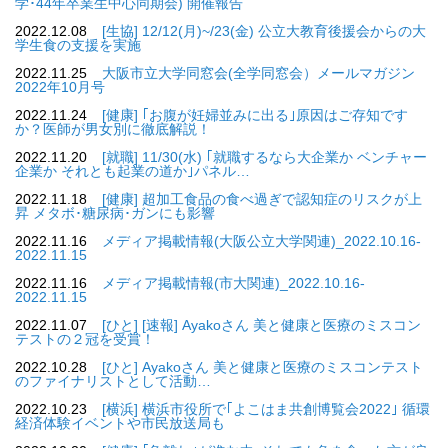
学･44年卒業生中心同期会) 開催報告
2022.12.08
[生協] 12/12(月)~/23(金) 公立大教育後援会からの大
学生食の支援を実施
2022.11.25
大阪市立大学同窓会(全学同窓会）メールマガジン
2022年10月号
2022.11.24
[健康] ｢お腹が妊婦並みに出る｣原因はご存知です
か？医師が男女別に徹底解説！
2022.11.20
[就職] 11/30(水) ｢就職するなら大企業か ベンチャー
企業か それとも起業の道か｣パネル…
2022.11.18
[健康] 超加工食品の食べ過ぎで認知症のリスクが上
昇 メタボ･糖尿病･ガンにも影響
2022.11.16
メディア掲載情報(大阪公立大学関連)_2022.10.16-
2022.11.15
2022.11.16
メディア掲載情報(市大関連)_2022.10.16-
2022.11.15
2022.11.07
[ひと] [速報] Ayakoさん 美と健康と医療のミスコン
テストの２冠を受賞！
2022.10.28
[ひと] Ayakoさん 美と健康と医療のミスコンテスト
のファイナリストとして活動…
2022.10.23
[横浜] 横浜市役所で｢よこはま共創博覧会2022｣ 循環
経済体験イベントや市民放送局も