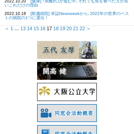
2022.10.20
[健康] ｢魚離れ｣が進む中､それでも魚を食べた方が良
いこれだけの理由
2022.10.18
[附属病院] 米誌Newsweekから､2022年の世界のベス
トの病院の1つに選出！
＜
1
…
13
14
15
16
17
18
19
20
21
22
＞