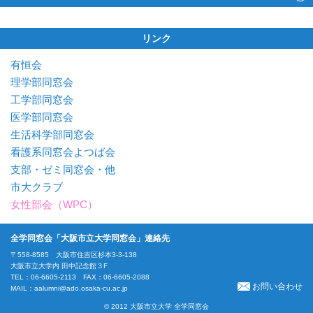
リンク
有恒会
理学部同窓会
工学部同窓会
医学部同窓会
生活科学部同窓会
看護系同窓会よつば会
支部・ゼミ同窓会・他
市大クラブ
女性部会（WPC）
全学同窓会「大阪市立大学同窓会」連絡先
〒558-8585 大阪市住吉区杉本3-3-138
大阪市立大学内 田中記念館３F
TEL：06-6605-2113 FAX：06-6605-2088
お問い合わせ
MAIL：
aalumni@ado.osaka-cu.ac.jp
© 2012 大阪市立大学 全学同窓会