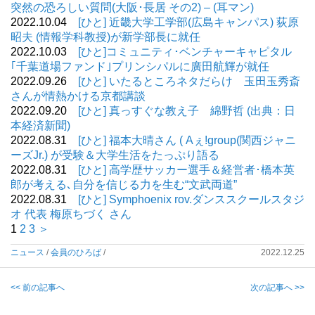
突然の恐ろしい質問(大阪･長居 その2) – (耳マン)
2022.10.04
[ひと] 近畿大学工学部(広島キャンパス) 荻原
昭夫 (情報学科教授)が新学部長に就任
2022.10.03
[ひと]コミュニティ･ベンチャーキャピタル
｢千葉道場ファンド｣プリンシパルに廣田航輝が就任
2022.09.26
[ひと] いたるところネタだらけ 玉田玉秀斎
さんが情熱かける京都講談
2022.09.20
[ひと] 真っすぐな教え子 綿野哲 (出典：日
本経済新聞)
2022.08.31
[ひと] 福本大晴さん ( Aぇ!group(関西ジャニ
ーズJr.) が受験＆大学生活をたっぷり語る
2022.08.31
[ひと] 高学歴サッカー選手＆経営者･橋本英
郎が考える､自分を信じる力を生む“文武両道”
2022.08.31
[ひと] Symphoenix rov.ダンススクールスタジ
オ 代表 梅原ちづく さん
1
2
3
＞
ニュース
/
会員のひろば
/
2022.12.25
<< 前の記事へ
次の記事へ >>