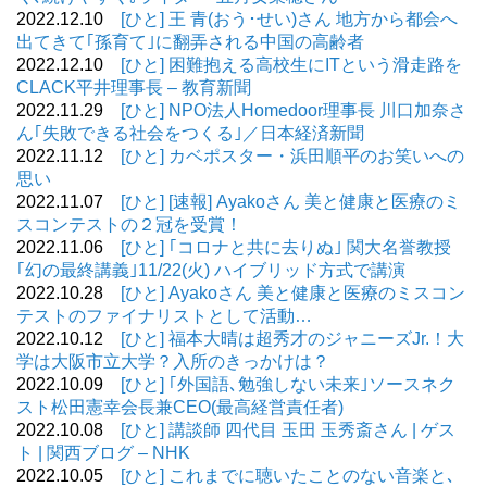
2022.12.10
[ひと] 王 青(おう･せい)さん 地方から都会へ
出てきて｢孫育て｣に翻弄される中国の高齢者
2022.12.10
[ひと] 困難抱える高校生にITという滑走路を
CLACK平井理事長 – 教育新聞
2022.11.29
[ひと] NPO法人Homedoor理事長 川口加奈さ
ん｢失敗できる社会をつくる｣／日本経済新聞
2022.11.12
[ひと] カベポスター・浜田順平のお笑いへの
思い
2022.11.07
[ひと] [速報] Ayakoさん 美と健康と医療のミ
スコンテストの２冠を受賞！
2022.11.06
[ひと] ｢コロナと共に去りぬ｣ 関大名誉教授
｢幻の最終講義｣11/22(火) ハイブリッド方式で講演
2022.10.28
[ひと] Ayakoさん 美と健康と医療のミスコン
テストのファイナリストとして活動…
2022.10.12
[ひと] 福本大晴は超秀才のジャニーズJr.！大
学は大阪市立大学？入所のきっかけは？
2022.10.09
[ひと] ｢外国語､勉強しない未来｣ソースネク
スト松田憲幸会長兼CEO(最高経営責任者)
2022.10.08
[ひと] 講談師 四代目 玉田 玉秀斎さん | ゲス
ト | 関西ブログ – NHK
2022.10.05
[ひと] これまでに聴いたことのない音楽と､