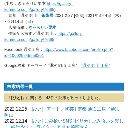
(出典：ぎゃらりい栗本
https://gallery-
kurimoto.co.jp/gallery/7669/
)
京都 通次 阿山
茶陶展
2021.2.27 [会期] 2021年3月4日（木）
～3月14日（日）
店舗情報：
ぎゃらりい栗本
作家から探す／通次 阿山：
https://gallery-
kurimoto.co.jp/gallery/7669/
Facebook 通次工房：
https://www.facebook.com/profile.php?
id=100028245859301
Google検索 キーワード “通次 阿山 工房”：
“通次 阿山 工房”
検索結果一覧
「
[ひと]
」に関する、
43
件の記事がヒットしました。
2022.12.25
[ひと] ｢アート／陶芸｣ 京都 通次工房／通次
阿山
2022.12.14
[ひと] ごみ拾いSNS｢ピリカ｣ ごみ拾いを楽し
く､続けやすく｡ライター･五月女菜穂さん