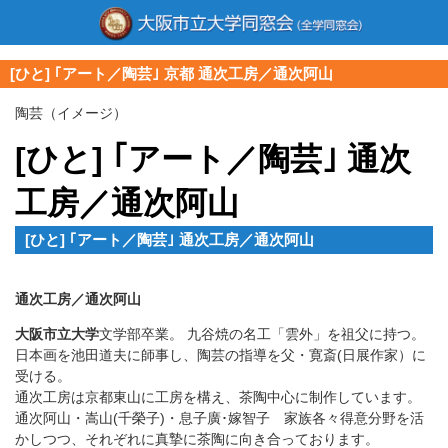
[ひと] ｢アート／陶芸｣ 京都 通次工房／通次阿山
陶芸（イメージ）
[ひと] ｢アート／陶芸｣ 通次
工房／通次阿山
[ひと] ｢アート／陶芸｣ 通次工房／通次阿山
通次工房／通次阿山
大阪市立大学
文学部卒業。 九谷焼の名工「雲外」を祖父に持つ。
日本画を池田道夫に師事し、陶芸の指導を父・寛斎(日展作家）に
受ける。
通次工房は京都東山に工房を構え、茶陶中心に制作しています。
通次阿山・嵩山(千榮子)・息子廣･嫁智子 家族各々得意分野を活
かしつつ、それぞれに真摯に茶陶に向き合っております。