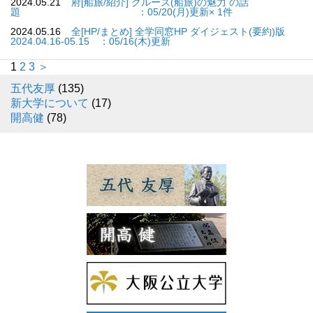
2024.05.21
府[船旅/紹介] クルーズ(船旅)の魅力 の話
題 ：05/20(月)更新× 1件
2024.05.16
全[HP/まとめ] 全学同窓HP ダイジェスト(要約)版
2024.04.16-05.15 ：05/16(木)更新
1
2
3
＞
五代友厚
(135)
新大学について
(17)
開高健
(78)