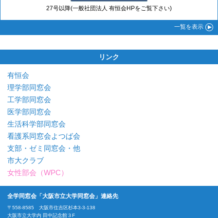
27号以降(一般社団法人 有恒会HPをご覧下さい)
一覧
を表示
リンク
有恒会
理学部同窓会
工学部同窓会
医学部同窓会
生活科学部同窓会
看護系同窓会よつば会
支部・ゼミ同窓会・他
市大クラブ
女性部会（WPC）
全学同窓会「大阪市立大学同窓会」連絡先
〒558-8585 大阪市住吉区杉本3-3-138
大阪市立大学内 田中記念館３F