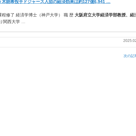
木朗希投手ドジャース入団の経済効果は約127億6,941 …
課程修了 経済学博士（神戸大学） 職 歴
大阪府立大学経済学部教授、経
より関西大学 …
2025.0
次の記事