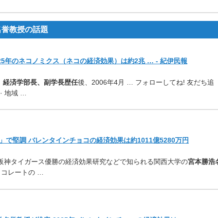
名誉教授の話題
25年のネコノミクス（ネコの経済効果）は約2兆 … - 紀伊民報
、経済学部長、副学長歴任
後、2006年4月 … フォローしてね! 友だち追
· 地域 …
で堅調 バレンタインチョコの経済効果は約1011億5280万円
、阪神タイガース優勝の経済効果研究などで知られる関西大学の
宮本勝浩
ョコレートの …