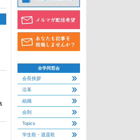
全学同窓会
会長挨拶
沿革
組織
名
会則
Topics
学生歌・逍遥歌