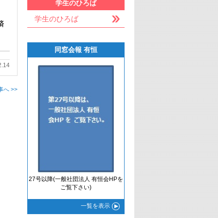
学生のひろば
学生のひろば
済
同窓会報 有恒
2.14
へ >>
27号以降(一般社団法人 有恒会HPを
ご覧下さい)
一覧
を表示