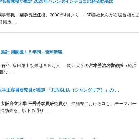
学名誉教授が推定 2025年バレンタインチョコの経済効果は
済学部長、副学長歴任
後、2006年4月より … SB孫社長らが石破首相と
路陥没 …
計 開園後１５年間 - 琉球新報
 有料. 雇用創出効果は８８万人 … 関西大学の
宮本勝浩名誉教授
（経済
員
は …
学王客員研究員が推定 「JUNGLIA（ジャングリア）」の …
、
大阪府立大学 王秀芳客員研究員
が、沖縄県における新しいテーマパー
経済効果を、以下の通り …