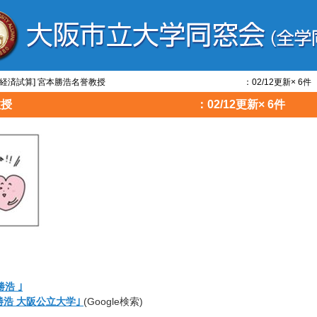
ひと/経済試算] 宮本勝浩名誉教授 ：02/12更新× 6件
宮本勝浩名誉教授 ：02/12更新× 6件
浩 ｣
勝浩 大阪公立大学｣
(Google検索)