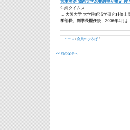
宮本勝浩 関西大学名誉教授が推定 佐々
沖縄タイムス
… 大阪大学 大学院経済学研究科修士
学部長、副学長歴任
後、2006年4月
ニュース
/
会員のひろば
/
<< 前の記事へ