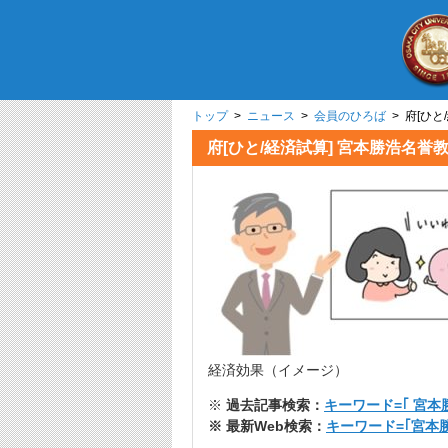
トップ
>
ニュース
>
会員のひろば
> 府[
府[ひと/経済試算] 
経済効果（イメージ）
※
過去記事検索：
キーワード=｢ 宮本勝
※ 最新Web検索：
キーワード=｢宮本