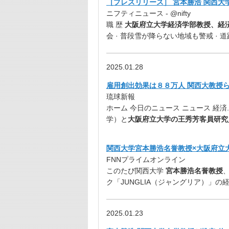
［プレスリリース］ 宮本勝浩 関西大
ニフティニュース - @nifty
職 歴
大阪府立大学経済学部教授、経
会 · 普段雪が降らない地域も警戒 · 道
2025.01.28
雇用創出効果は８８万人 関西大教授ら推
琉球新報
ホーム 今日のニュース ニュース 経済.
学）と
大阪府立大学の王秀芳客員研究
関西大学宮本勝浩名誉教授×大阪府立大
FNNプライムオンライン
このたび関西大学
宮本勝浩名誉教授
ク「JUNGLIA（ジャングリア）」の
2025.01.23