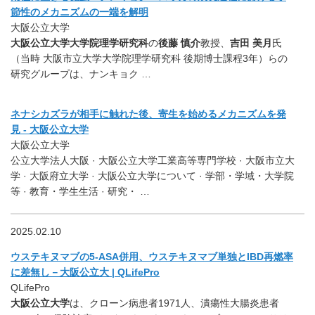
節性のメカニズムの一端を解明
大阪公立大学
大阪公立大学大学院理学研究科
の
後藤 慎介
教授、
吉田 美月
氏
（当時 大阪市立大学大学院理学研究科 後期博士課程3年）らの
研究グループは、ナンキョク …
ネナシカズラが相手に触れた後、寄生を始めるメカニズムを発
見 - 大阪公立大学
大阪公立大学
公立大学法人大阪 · 大阪公立大学工業高等専門学校 · 大阪市立大
学 · 大阪府立大学 · 大阪公立大学について · 学部・学域・大学院
等 · 教育・学生生活 · 研究・ …
2025.02.10
ウステキヌマブの5-ASA併用、ウステキヌマブ単独とIBD再燃率
に差無し－大阪公立大 | QLifePro
QLifePro
大阪公立大学
は、クローン病患者1971人、潰瘍性大腸炎患者