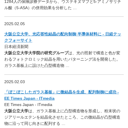
1284人の保険診療データから、ウステキヌマブと5-アミノサリチ
ル酸（5-ASA）の併用効果を分析した …
2025.02.05
大阪公立大学、光応答性結晶の配向制御 半導体材料に - 日経テッ
クフォーサイト
日本経済新聞
大阪公立大学大学院の研究グループ
は、光の照射で構造と色が変
わるフォトクロミック結晶を用いたパターニング法を開発した。
ガラス基板上に設けた凸型構造物 …
2025.02.03
「ぼこぼこしたガラス基板」に微結晶を生成、配列制御に成功 -
EE Times Japan - ITmedia
EE Times Japan - ITmedia
大阪公立大学
は、ガラス基板上に凸型構造物を形成し、粉末状の
ジアリールエテンを結晶化させたところ、この微結晶が凸型構造
物に沿って同じ向きに配列する …