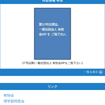
同窓会報 有恒
27号以降(一般社団法人 有恒会HPをご覧下さい)
一覧
を表示
リンク
有恒会
理学部同窓会