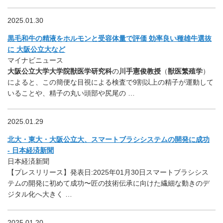
2025.01.30
黒毛和牛の精液をホルモンと受容体量で評価 効率良い種雄牛選抜
に 大阪公立大など
マイナビニュース
大阪公立大学大学院獣医学研究科
の
川手憲俊教授
（
獣医繁殖学
）
によると、この簡便な目視による検査で9割以上の精子が運動して
いることや、精子の丸い頭部や尻尾の …
2025.01.29
北大・東大・大阪公立大、スマートブラシシステムの開発に成功
- 日本経済新聞
日本経済新聞
【プレスリリース】発表日:2025年01月30日スマートブラシシス
テムの開発に初めて成功〜匠の技術伝承に向けた繊細な動きのデ
ジタル化へ大きく …
2025.01.20