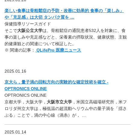
楽しい食事は骨粗鬆症の予防・改善に効果的 食事の「楽しみ」
や「充足感」は大切 タンパク質を …
保健指導リソースガイド
そこで
大阪公立大学
は、骨粗鬆症の通院患者532人を対象に、食
事の楽しみや充足感などと、栄養素の摂取状況、健康状態、主観
的健康観との関連について検証した。
※ 関連の記事：
QLifePro 医療ニュース
2025.01.16
京大ら，量子渦の回転方向の実験的な確定技術を確立 -
OPTRONICS ONLINE
OPTRONICS ONLINE
京都大学，大阪大学，
大阪市立大学
，米国立高磁場研究所，米フ
ロリダ州立大学は，極低温の超流動ヘリウム中の量子渦を「揺さ
ぶる」ことで，渦の中心線（渦糸）が， …
2025.01.14