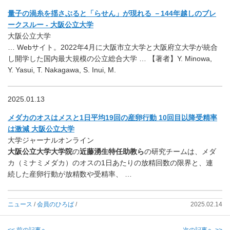
量子の渦糸を揺さぶると「らせん」が現れる －144年越しのブレ
ークスルー - 大阪公立大学
大阪公立大学
… Webサイト。2022年4月に大阪市立大学と大阪府立大学が統合
し開学した国内最大規模の公立総合大学 … 【著者】Y. Minowa,
Y. Yasui, T. Nakagawa, S. Inui, M.
2025.01.13
メダカのオスはメスと1日平均19回の産卵行動 10回目以降受精率
は激減 大阪公立大学
大学ジャーナルオンライン
大阪公立大学大学院
の
近藤湧生特任助教ら
の研究チームは、メダ
カ（ミナミメダカ）のオスの1日あたりの放精回数の限界と、連
続した産卵行動が放精数や受精率、 …
ニュース
/
会員のひろば
/
2025.02.14
<< 前の記事へ
次の記事へ >>