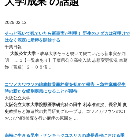
大学/成果 の話題
2025.02.12
そっと覗いて観ていたら新事実が判明！ 野生のメダカは夜明けで
はなく深夜に産卵を開始する
千葉日報
…
大阪公立大学・
岐阜大学そっと覗いて観ていたら新事実が判
明！ … 1【一覧表あり】千葉県公立高校入試 志願変更状況 東葛
飾（普通）２・０８倍 …
コツメカワウソの線維軟骨塞栓症を初めて報告 －急性麻痺発生
時の新たな鑑別疾患になることが期待
大阪公立大学
大阪公立大学大学院獣医学研究科
の
田中 利幸
准教授、
長谷川 貴
史
教授らと海遊館の共同研究グループは、コツメカワウソのCT
およびMRI検査を行い麻痺の原因を …
南極に生きる昆虫・ナンキョクユスリカの成長過程における季