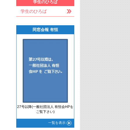
学生のひろば
学生のひろば
同窓会報 有恒
27号以降(一般社団法人 有恒会HPを
ご覧下さい)
一覧
を表示