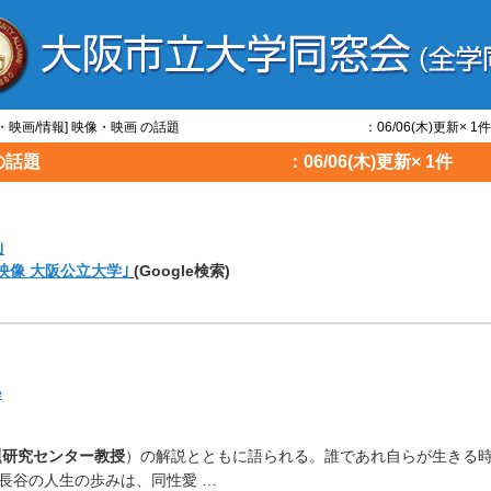
映像・映画/情報] 映像・映画 の話題 ：06/06(木)更新× 1件
像・映画 の話題 ：06/06(木)更新× 1件
｣
映像 大阪公立大学｣
(Google検索)
e
題研究センター教授
）
の解説とともに語られる。
誰であれ自らが生きる
長谷の人生の歩みは、同性愛 …