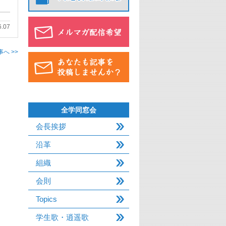
6.07
へ >>
全学同窓会
会長挨拶
沿革
組織
会則
Topics
学生歌・逍遥歌