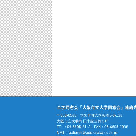
全学同窓会「大阪市立大学同窓会」連絡
〒558-8585 大阪市住吉区杉本3-3-138
大阪市立大学内 田中記念館３F
TEL：06-6605-2113 FAX：06-6605-2088
MAIL：
aalumni@ado.osaka-cu.ac.jp