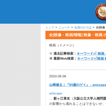
トップ
>
ニュース
>
会員のひろば
> 全[
全[映像・映画/情報] 映
映画（イメージ）
※
過去記事検索：
キーワード=｢ 映画 
※ 最新Web検索：
キーワード=｢映画 
2024.06.06
山﨑健太｜『94歳のゲイ』 - artscap
artscape
…
新ヶ江章友
（
大阪公立大学
人権問
の影響から逃れることはできないが、