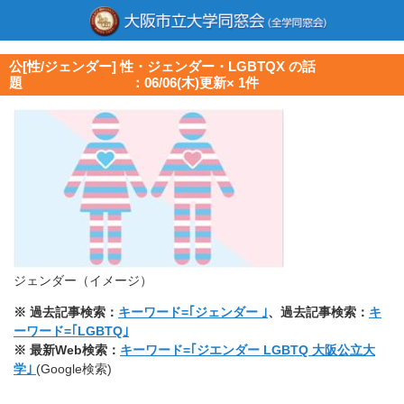
公[性/ジェンダー] 性・ジェンダー・LGBTQX の話
題 ：06/06(木)更新× 1件
ジェンダー（イメージ）
※ 過去記事検索：
キーワード=｢ジェンダー ｣
、過去記事検索：
キ
ーワード=｢LGBTQ｣
※ 最新Web検索：
キーワード=｢ジエンダー LGBTQ 大阪公立大
学｣
(Google検索)