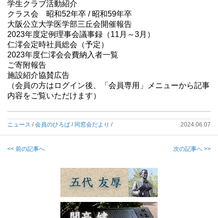
学生クラブ活動紹介
クラス会 昭和52年卒 / 昭和59年卒
大阪公立大学医学部三丘会開催報告
2023年度定例理事会議事録（11月～3月）
仁澪会定時社員総会（予定）
2023年度仁澪会会費納入者一覧
ご寄附報告
施設紹介協賛広告
（会員の方はログイン後、「会員専用」メニューから記事
内容をご覧いただけます）
ニュース
/
会員のひろば
/
同窓会だより
/
2024.06.07
<< 前の記事へ
次の記事へ >>