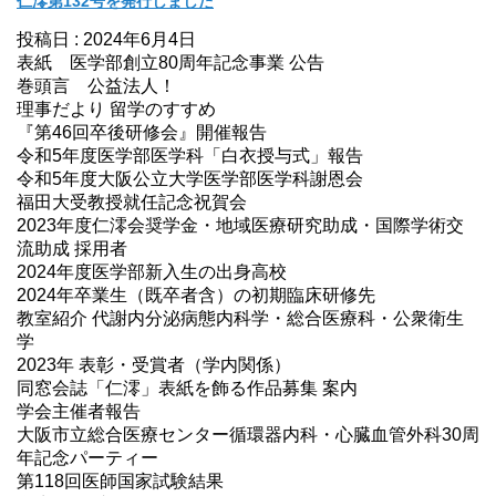
仁澪第132号を発行しました
投稿日 : 2024年6月4日
表紙 医学部創立80周年記念事業 公告
巻頭言 公益法人！
理事だより 留学のすすめ
『第46回卒後研修会』開催報告
令和5年度医学部医学科「白衣授与式」報告
令和5年度大阪公立大学医学部医学科謝恩会
福田大受教授就任記念祝賀会
2023年度仁澪会奨学金・地域医療研究助成・国際学術交
流助成 採用者
2024年度医学部新入生の出身高校
2024年卒業生（既卒者含）の初期臨床研修先
教室紹介 代謝内分泌病態内科学・総合医療科・公衆衛生
学
2023年 表彰・受賞者（学内関係）
同窓会誌「仁澪」表紙を飾る作品募集 案内
学会主催者報告
大阪市立総合医療センター循環器内科・心臓血管外科30周
年記念パーティー
第118回医師国家試験結果