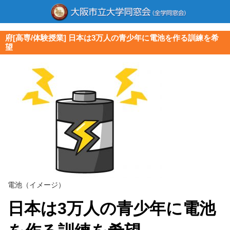
府[高専/体験授業] 日本は3万人の青少年に電池を作る訓練を希
望
電池（イメージ）
日本は3万人の青少年に電池