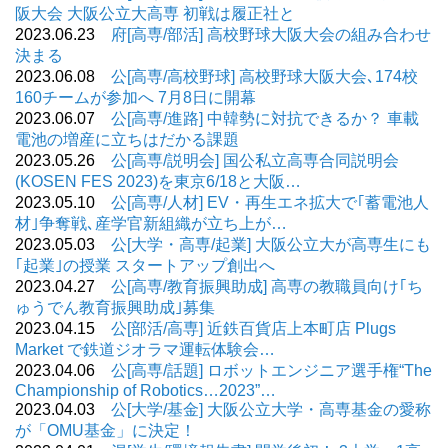
阪大会 大阪公立大高専 初戦は履正社と
2023.06.23
府[高専/部活] 高校野球大阪大会の組み合わせ
決まる
2023.06.08
公[高専/高校野球] 高校野球大阪大会､174校
160チームが参加へ 7月8日に開幕
2023.06.07
公[高専/進路] 中韓勢に対抗できるか？ 車載
電池の増産に立ちはだかる課題
2023.05.26
公[高専/説明会] 国公私立高専合同説明会
(KOSEN FES 2023)を東京6/18と大阪…
2023.05.10
公[高専/人材] EV・再生エネ拡大で｢蓄電池人
材｣争奪戦､産学官新組織が立ち上が…
2023.05.03
公[大学・高専/起業] 大阪公立大が高専生にも
｢起業｣の授業 スタートアップ創出へ
2023.04.27
公[高専/教育振興助成] 高専の教職員向け｢ち
ゅうでん教育振興助成｣募集
2023.04.15
公[部活/高専] 近鉄百貨店上本町店 Plugs
Market で鉄道ジオラマ運転体験会…
2023.04.06
公[高専/話題] ロボットエンジニア選手権“The
Championship of Robotics…2023”…
2023.04.03
公[大学/基金] 大阪公立大学・高専基金の愛称
が「OMU基金」に決定！