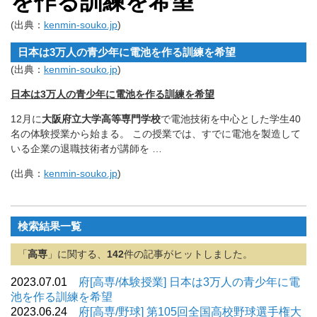
を作る訓練を希望
(出典：
kenmin-souko.jp
)
日本は3万人の青少年に電池を作る訓練を希望
(出典：
kenmin-souko.jp
)
日本は3万人の青少年に電池を作る訓練を希望
12月に
大阪府立大学高等専門学校
で電池技術を中心とした学生4
0
名の体験授業から始まる。 この授業では、
すでに電池を製造して
いる企業の退職技術者が講師を …
(出典：
kenmin-souko.jp
)
検索結果一覧
「
高専
」に関する、
142
件の記事がヒットしました。
2023.07.01
府[高専/体験授業] 日本は3万人の青少年に電
池を作る訓練を希望
2023.06.24
府[高専/野球] 第105回全国高校野球選手権大