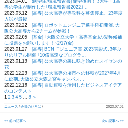
2023.04.01
混[学生/環境報告書] 開学後初！ 3大学・1高
専の学生が制作した｢環境報告書2022｣…
2023.03.12
[高専] 公大高専が専攻科を募集停止。23年度
入試が最後
2023.02.22
[高専] ロボットエンジニア選手権初開催､大
阪公大高専から2チームが参戦！
2023.02.05
[基金] ｢大阪公立大学・高専基金｣の愛称候補
に投票をお願いします！~2/17(金)
2023.01.27
[高専] BCN ITジュニア賞 2023表彰式､3年ぶ
りのリアル開催 ｢10倍高速なプログラ…
2023.01.13
[高専] 公大高専の裏に咲き始めたスイセンの
花
2022.12.23
[高専] 公大高専の堺市への移転が2027年4月
に延期｡大阪公立大森之宮キャンパス…
2022.12.16
[高専] 自動運転を活用したビジネスアイデア
のコンテスト
1
2
3
4
5
…
8
＞
ニュース
/
会員のひろば
/
2023.07.01
<< 前の記事へ
次の記事へ >>