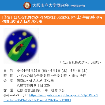
[予告] [ほたる乱舞の夕べ] 5/29(日)､6/1(水)､6/4(土) 午後5時~8時
信貴山やまんねき 木心庵
『ほたる乱舞の夕べ』お誘い
日 程：令和4年5月29日 (日)・6月1日 (水)・6月4日 (土)
時 間：いずれの日も午後 5 時～午後 8 時 ・ 雨天 決行
会 場：信貴山やまんねき 木心庵
八尾市郡川 6 丁目 225
交 通：近鉄 信貴山口駅 下車 徒歩 3 分
参考webページ：
https://loco.yahoo.co.jp/place/g-SfhVJj7BNzs/?
msclkid=d849efcdc1fe11ec847963b2f212ff0d