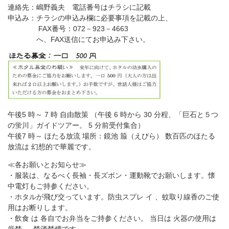
連絡先：嶋野義夫 電話番号はチラシに記載
申込み：チラシの申込み欄に必要事項を記載の上、
FAX番号：072－923－4663
へ、FAX送信にてお申込み下さい。
午後5 時～ 7 時 自由散策 （午後 6 時から 30 分程、「巨石と５つ
の蛍川」ガイドツアー。 5 分前受付集合）
午後7 時～ ほたる放流 場所：鏡池 箙（えびら） 数百匹のほたる
放流は 幻想的で華麗です。
≪各お願いとお知らせ≫
・服装は、なるべく長袖・長ズボン・運動靴でお願いします。懐
中電灯もご持参ください。
・ホタルが飛び交っています。防虫スプレ イ 、蚊取り線香のご使
用はお断りします。
・飲食 は 各自でお弁当をご持参ください。 当日は 火器の使用は