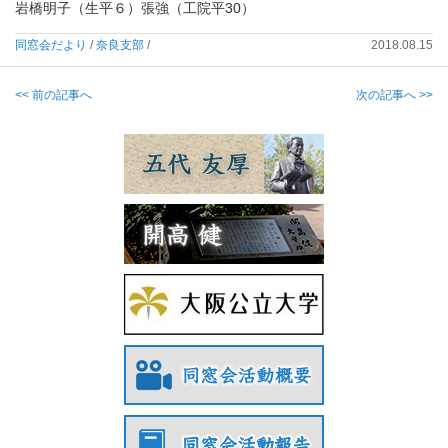
岩橋明子（生平６）張強（工院平30）
同窓会だより
/
奈良支部
/
2018.08.15
<< 前の記事へ
次の記事へ >>