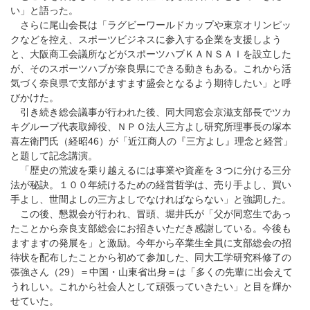
い」と語った。
さらに尾山会長は「ラグビーワールドカップや東京オリンピッ
クなどを控え、スポーツビジネスに参入する企業を支援しよう
と、大阪商工会議所などがスポーツハブＫＡＮＳＡＩを設立した
が、そのスポーツハブが奈良県にできる動きもある。これから活
気づく奈良県で支部がますます盛会となるよう期待したい」と呼
びかけた。
引き続き総会議事が行われた後、同大同窓会京滋支部長でツカ
キグループ代表取締役、ＮＰＯ法人三方よし研究所理事長の塚本
喜左衛門氏（経昭46）が「近江商人の『三方よし』理念と経営」
と題して記念講演。
「歴史の荒波を乗り越えるには事業や資産を３つに分ける三分
法が秘訣。１００年続けるための経営哲学は、売り手よし、買い
手よし、世間よしの三方よしでなければならない」と強調した。
この後、懇親会が行われ、冒頭、堀井氏が「父が同窓生であっ
たことから奈良支部総会にお招きいただき感謝している。今後も
ますますの発展を」と激励。今年から卒業生全員に支部総会の招
待状を配布したことから初めて参加した、同大工学研究科修了の
張強さん（29）＝中国・山東省出身＝は「多くの先輩に出会えて
うれしい。これから社会人として頑張っていきたい」と目を輝か
せていた。