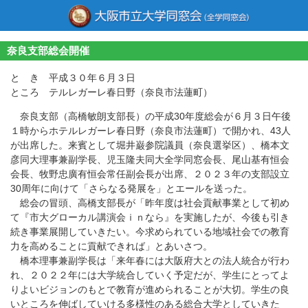
奈良支部総会開催
と き 平成３０年６月３日
ところ テルレガーレ春日野（奈良市法蓮町）
奈良支部（高橋敏朗支部長）の平成30年度総会が６月３日午後
１時からホテルレガーレ春日野（奈良市法蓮町）で開かれ、43人
が出席した。来賓として堀井巌参院議員（奈良選挙区）、橋本文
彦同大理事兼副学長、児玉隆夫同大全学同窓会長、尾山基有恒会
会長、牧野忠廣有恒会常任副会長が出席、２０２３年の支部設立
30周年に向けて「さらなる発展を」とエールを送った。
総会の冒頭、高橋支部長が「昨年度は社会貢献事業として初め
て『市大グローカル講演会ｉｎなら』を実施したが、今後も引き
続き事業展開していきたい。今求められている地域社会での教育
力を高めることに貢献できれば」とあいさつ。
橋本理事兼副学長は「来年春には大阪府大との法人統合が行わ
れ、２０２２年には大学統合していく予定だが、学生にとってよ
りよいビジョンのもとで教育が進められることが大切。学生の良
いところを伸ばしていける多様性のある総合大学としていきた