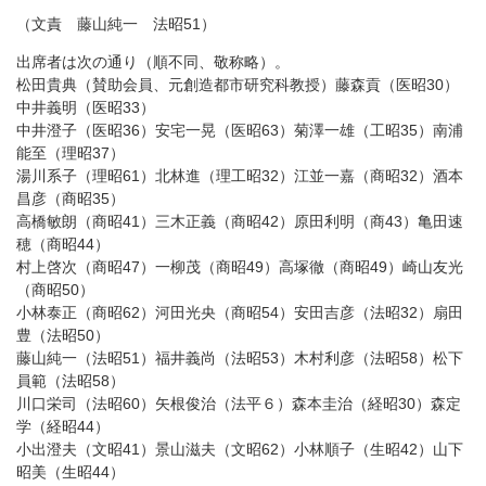
（文責 藤山純一 法昭51）
出席者は次の通り（順不同、敬称略）。
松田貴典（賛助会員、元創造都市研究科教授）藤森貢（医昭30）
中井義明（医昭33）
中井澄子（医昭36）安宅一晃（医昭63）菊澤一雄（工昭35）南浦
能至（理昭37）
湯川系子（理昭61）北林進（理工昭32）江並一嘉（商昭32）酒本
昌彦（商昭35）
高橋敏朗（商昭41）三木正義（商昭42）原田利明（商43）亀田速
穂（商昭44）
村上啓次（商昭47）一柳茂（商昭49）高塚徹（商昭49）崎山友光
（商昭50）
小林泰正（商昭62）河田光央（商昭54）安田吉彦（法昭32）扇田
豊（法昭50）
藤山純一（法昭51）福井義尚（法昭53）木村利彦（法昭58）松下
員範（法昭58）
川口栄司（法昭60）矢根俊治（法平６）森本圭治（経昭30）森定
学（経昭44）
小出澄夫（文昭41）景山滋夫（文昭62）小林順子（生昭42）山下
昭美（生昭44）