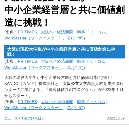
中小企業経営層と共に価値創
造に挑戦！
(出典：
PR TIMES
、
大阪ベイ経済新聞
、
時事ドットコム
、
WorkMaster（ワークマスター）
、
iZa(イザ)
)
大阪の現役大学生が中小企業経営層と共に価値創造に挑
戦！
(出典：
PR TIMES
、
大阪ベイ経済新聞
、
時事ドットコム
、
WorkMaster（ワークマスター）
、
iZa(イザ)
)
大阪の現役大学生が中小企業経営層と共に価値創造に挑戦！
KANDO（カンド）株式会社と、
大阪公立大学
高度人材育成推進セ
ンターの共催による、『顧客価値共創プログラム』 が2023年１月
からスタート。
(出典：
PR TIMES
、
大阪ベイ経済新聞
、
時事ドットコム
、
WorkMaster（ワークマスター）
、
iZa(イザ)
)
ニュース
/
学生のひろば
/
2022.12.09