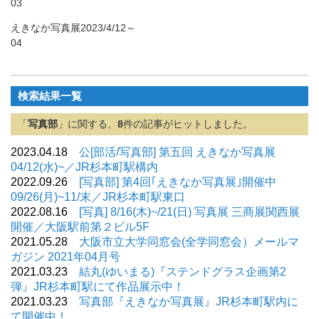
03
えきなか写真展2023/4/12～
04
検索結果一覧
「
写真部
」に関する、
8
件の記事がヒットしました。
2023.04.18
公[部活/写真部] 第五回 えきなか写真展
04/12(水)~／JR杉本町駅構内
2022.09.26
[写真部] 第4回｢えきなか写真展｣開催中
09/26(月)~11/末／JR杉本町駅東口
2022.08.16
[写真] 8/16(木)~/21(日) 写真展 三商展関西展
開催／大阪駅前第２ビル5F
2021.05.28
大阪市立大学同窓会(全学同窓会）メールマ
ガジン 2021年04月号
2021.03.23
結丸(ゆいまる)『ステンドグラス企画第2
弾』JR杉本町駅にて作品展示中！
2021.03.23
写真部『えきなか写真展』JR杉本町駅内に
て開催中！