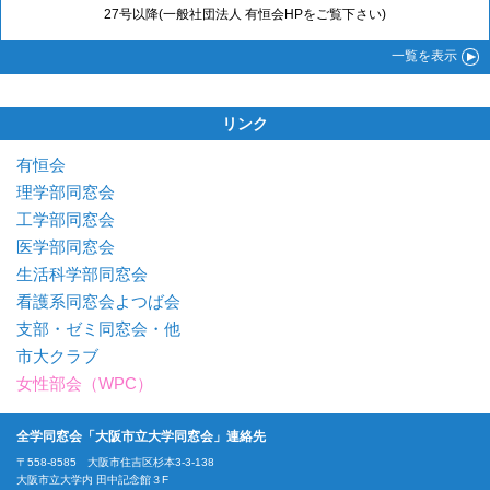
27号以降(一般社団法人 有恒会HPをご覧下さい)
一覧
を表示
リンク
有恒会
理学部同窓会
工学部同窓会
医学部同窓会
生活科学部同窓会
看護系同窓会よつば会
支部・ゼミ同窓会・他
市大クラブ
女性部会（WPC）
全学同窓会「大阪市立大学同窓会」連絡先
〒558-8585 大阪市住吉区杉本3-3-138
大阪市立大学内 田中記念館３F