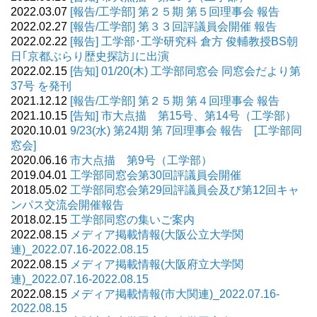
2022.03.07
[報告/工学部] 第２５期 第５回理事会 報告
2022.02.27
[報告/工学部] 第３３回評議員会開催 報告
2022.02.22
[報告] 工学部･工学研究科 倉方 俊輔教授BS朝
日｢京都ぶらり歴史探訪｣に出演
2022.02.15
[告知] 01/20(木) 工学部同窓会 同窓会だより第
37号 を発刊
2021.12.12
[報告/工学部] 第２５期 第４回理事会 報告
2021.10.15
[告知] 市大点描 第15号、第14号（工学部）
2020.10.01
9/23(水) 第24期 第 7回理事会 報告 [工学部同
窓会]
2020.06.16
市大点描 第9号（工学部）
2019.04.01
工学部同窓会第30回評議員会開催
2018.05.02
工学部同窓会第29回評議員会及び第12回キャ
ンパス交流会開催報告
2018.02.15
工学部同窓の集いご案内
2022.08.15
メディア掲載情報(大阪公立大学関
連)_2022.07.16-2022.08.15
2022.08.15
メディア掲載情報(大阪府立大学関
連)_2022.07.16-2022.08.15
2022.08.15
メディア掲載情報(市大関連)_2022.07.16-
2022.08.15