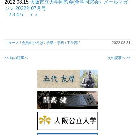
2022.08.15
大阪市立大学同窓会(全学同窓会）メールマガ
ジン 2022年07月号
1
2
3
4
5
…
7
＞
ニュース
/
会員のひろば
/
学部・学科
/
工学部
/
2022.08.31
<< 前の記事へ
次の記事へ >>