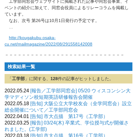
工学部同窓会ウェブサイトに掲載された記事や同窓会事業、イ
ベントの紹介に加えて、同窓会役員によるリレーコラムを掲載し
ています。
なお、次号 第26号は10月1日発行の予定です。
…
http://kougakubu.osaka-
cu.net/mailmagazine/2022/08/291558142008
－－－－－－－－－－－－－－－－－－－－－－－－－－－－
検索結果一覧
「
工学部
」に関する、
128
件の記事がヒットしました。
2022.05.24
[報告／工学部同窓会] 05/20 ウィスコンシン大
学マディソン校短期英語研修報告会開催
2022.05.18
[告知] 大阪公立大学校友会（全学同窓会）設立
総会開催について／工学部同窓会
2022.04.01
[告知] 市大点描 第17号（工学部）
2022.03.25
[報告] 03/24(木) 卒業式、学位授与式が開催さ
れました。(工学部)
2022.03.18
[告知] 市大点描 第16号（工学部）