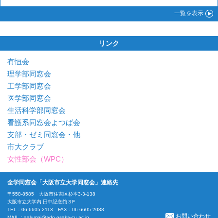
一覧
を表示
リンク
有恒会
理学部同窓会
工学部同窓会
医学部同窓会
生活科学部同窓会
看護系同窓会よつば会
支部・ゼミ同窓会・他
市大クラブ
女性部会（WPC）
全学同窓会「大阪市立大学同窓会」連絡先
〒558-8585 大阪市住吉区杉本3-3-138
大阪市立大学内 田中記念館３F
TEL：06-6605-2113 FAX：06-6605-2088
お問い合わせ
MAIL：
aalumni@ado.osaka-cu.ac.jp