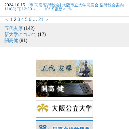
2024.10.15
市[同窓/臨時総会] 大阪市立大学同窓会 臨時総会案内
11/03(日)12:30～ ：10/15更新× 1件
＜
1
2
3
4
5
6
…
21
＞
五代友厚
(142)
新大学について
(17)
開高健
(81)