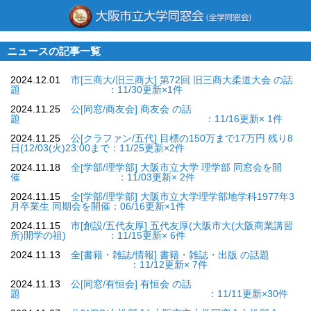
ニュースの記事一覧
2024.12.01
市[三商大/旧三商大] 第72回 旧三商大柔道大会 の話
題 ：11/30更新×1件
2024.11.25
公[同窓/商友会] 商友会 の話
題 ：11/16更新× 1件
2024.11.25
公[クラファン/五代] 目標の150万まで17万円 残り8
日(12/03(火)23:00まで：11/25更新×2件
2024.11.18
全[学部/理学部] 大阪市立大学 理学部 同窓会を開
催 ：11/03更新× 2件
2024.11.15
全[学部/理学部] 大阪市立大学理学部地学科1977年3
月卒業生 同期会を開催：06/16更新×1件
2024.11.15
市[創設/五代友厚] 五代友厚(大阪市大(大阪商業講習
所)開学の祖) ：11/15更新× 6件
2024.11.13
全[書籍・雑誌/情報] 書籍・雑誌・出版 の話題
：11/12更新× 7件
2024.11.13
公[同窓/有恒会] 有恒会 の話
題 ：11/11更新×30件