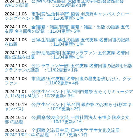
2024.11.07
公[WPC/女性部会] 大阪市立大学同窓会女性部会
WPC の話題 ：10/19更新× 1件
2024.11.06
市[同窓/生活科学部] 協賛 羽曳野キャンパス クロー
ジングイベント開催 ：11/05更新× 1件
2024.11.06
全[書籍・雑誌/情報] 書籍・雑誌・出版 の話題 五代
友厚 名誉回復の記録 ：11/04更新× 5件
2024.11.06
公[学生/話題] 学生の話題 五代友厚 名誉回復の記録
を出版 ：11/04更新× 1件
2024.11.06
公[部活/起業部] 起業部クラファン 五代友厚 名誉回
復の記録を出版 ：11/04更新× 1件
2024.11.06
公[クラファン/一般] 五代友厚 名誉回復の記録を出版
クラファンの話題 ：11/02更新× 1件
2024.11.06
市[創設/五代友厚] 名誉回復の歴史を残したい。クラ
ファン ：11/02更新× 4件
2024.11.01
公[学生/イベント] 第76回白鷺祭 からくりミュージア
ム 11/3(日)-/4(月) ：10/28更新× 3件
2024.10.19
公[学生/イベント] 第74回 銀杏祭 のお知らせ(杉本キ
ャンパス) ：10/19更新× 2件
2024.10.17
公[同窓/陵友会支部] 一般社団法人 有恒会 陵友会支
部 の話題 ：10/17更新× 1件
2024.10.17
全[国際交流/日中展] 日中大学 学生文化交流展
2024/11/02～/4 の話題 ：10/17更新× 1件