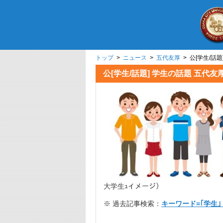
トップ
>
ニュース
>
五代友厚
> 公[学生/
公[学生/話題] 学生の話題 
大学生ｭイメージ）
※ 過去記事検索：
キーワード=｢学生