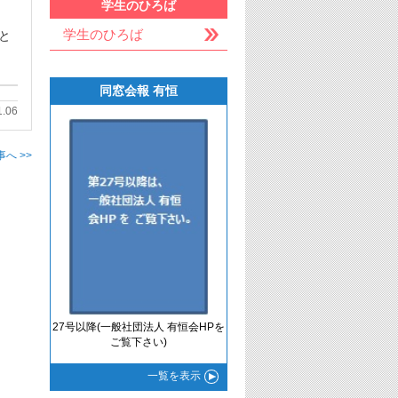
学生のひろば
学生のひろば
と
同窓会報 有恒
1.06
へ >>
27号以降(一般社団法人 有恒会HPを
ご覧下さい)
一覧
を表示