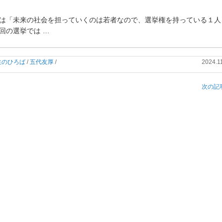
は「
未来の社会を担っていくのは若者なので、
選挙権を持っている１人
回の選挙では …
生のひろば
/
五代友厚
/
2024.1
次の記事