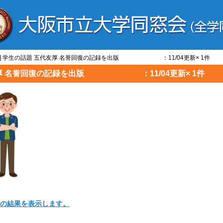
話題] 学生の話題 五代友厚 名誉回復の記録を出版 ：11/04更新× 1件
五代友厚 名誉回復の記録を出版 ：11/04更新× 1件
｣ の結果を表示します。