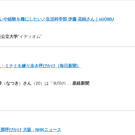
いや経験を糧にしたい／
生活科学部 伊藤 花純さん｜idiOMU
阪公立大学
”イディオム“
阪・ミナミを練り歩き呼びかけ（毎日新聞）
希
（
なつき
）
さん
（20）
は「矢印の …
産経新聞
呼びかけ 大阪 - NHKニュース