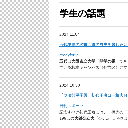
学生の話題
2024.11.04
五代友厚の名誉回復の歴史を残したい。 
readyfor.jp
五代
は
大阪市立大学
「
開学の祖
」であ
ている杉本キャンパス（住吉区）
に立
2024.10.30
「ヲタ芸甲子園」初代王者は一橋大Ｈ
日刊スポーツ
記念すべき初代王者には、一橋大の「HI
195点の
大阪公立大
「公star」。4位は