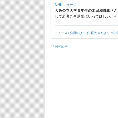
NHKニュース
大阪公立大学３年生の木田和都希さん
して若者こそ選挙にいってほしい。
今
ニュース
/
会員のひろば
/
同窓会だより
/
学
<< 前の記事へ