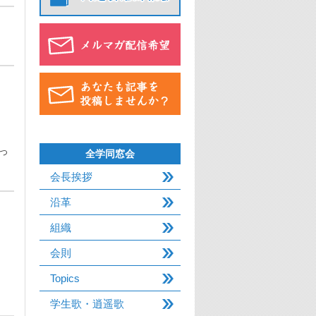
っ
全学同窓会
会長挨拶
沿革
組織
会則
は
Topics
学生歌・逍遥歌