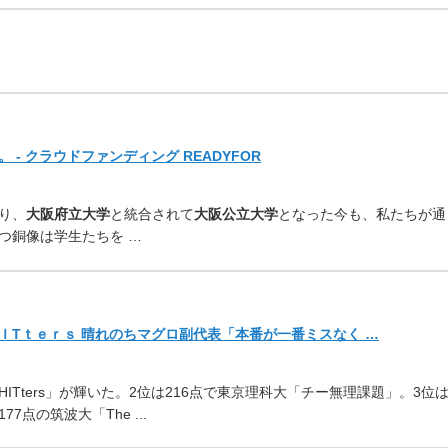
- クラウドファンディング READYFOR
り、
大阪府立大学
と統合され
て
大阪公立大学
となった今も、
私たちが通
つ銅像は学生たちを …
ＩTｔｅｒｓ 晴れのちマグロ副代表「本番が一番ミスなく …
Tters」が輝いた。
2位は216点で東京理科大「チー無理課題」。3位
177点の筑波大「The .
..