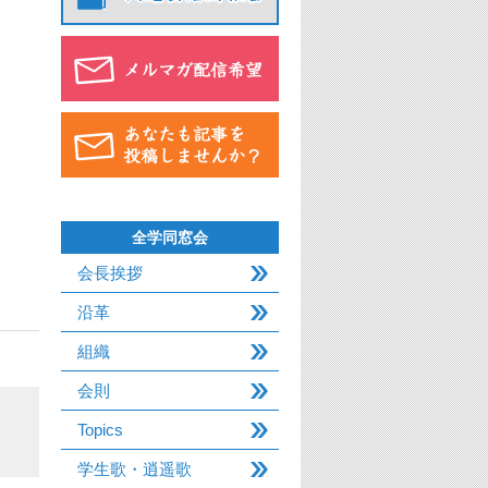
全学同窓会
会長挨拶
沿革
組織
会則
Topics
学生歌・逍遥歌