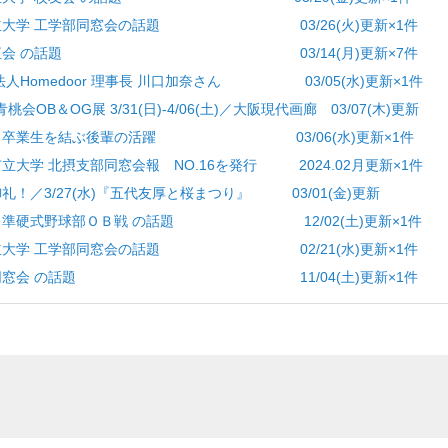
大阪市立大学 工学部同窓会の話題 03/26(火)更新×1件
らせ] 有恒会 の話題 03/14(月)更新×7件
PO法人Homedoor 理事長 川口加奈さん 03/05(水)更新×1件
青桃会OB＆OG展 3/31(日)-4/06(土)／大阪現代画廊 03/07(木)更新
学統合、卒業生を結ぶ後輩の活躍 03/06(水)更新×1件
市立大学 北摂支部同窓会報 NO.16を発行 2024.02月更新×1件
御礼！／3/27(水)『五代友厚と桜まつり』 03/01(金)更新
野球] 準硬式野球部ＯＢ戦 の話題 12/02(土)更新×1件
大阪市立大学 工学部同窓会の話題 02/21(水)更新×1件
 理学部同窓会 の話題 11/04(土)更新×1件