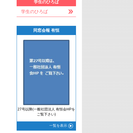
学生のひろば
学生のひろば
同窓会報 有恒
27号以降(一般社団法人 有恒会HPを
ご覧下さい)
一覧
を表示