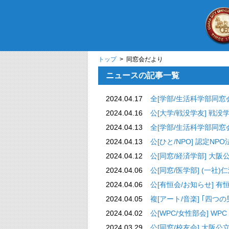
トップ
> 同窓会だより
ニュースの記事一覧
2024.04.17
全[学部/生活科学部同窓会
2024.04.16
公[大学/戦没学友] 戦没学
2024.04.13
全[学部/生活科学部同
2024.04.13
公[ひと/NPO] 認定N
2024.04.12
公[同窓/経済学部] 大阪
2024.04.06
公[同窓/医学部] (
2024.04.06
公[有恒会/お知
2024.04.05
複[アート/音楽] ｢四つの
2024.04.02
公[WPC/女性部会] W
2024.03.29
公[同窓/校友会] 