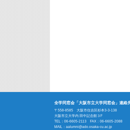
全学同窓会「大阪市立大学同窓会」連絡
〒558-8585 大阪市住吉区杉本3-3-138
大阪市立大学内 田中記念館３F
TEL：06-6605-2113 FAX：06-6605-2088
MAIL：
aalumni@ado.osaka-cu.ac.jp