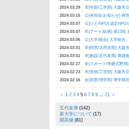
2024.03.29
市[学部/工学部] 
2024.03.15
公[有恒会/お知
2024.03.07
公[ひと/NPO] 認定N
2024.03.07
市[アート/絵画] 第13回 
2024.03.06
公[大学/統合] 大
2024.03.01
市[同窓/北摂支部] 大阪
2024.03.01
市[創設/五代友厚] 満員
2024.02.27
全[スポーツ/準硬式
2024.02.23
市[学部/工学部] 
2024.02.16
全[同窓/理学部]
＜
1
2
3
4
5
6
7
8
9
…
21
＞
五代友厚
(142)
新大学について
(17)
開高健
(81)