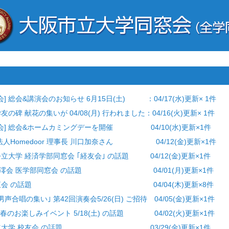
] 総会&講演会のお知らせ 6月15日(土) ：04/17(水)更新× 1件
友の碑 献花の集いが 04/08(月) 行われました：04/16(火)更新× 1件
窓会] 総会&ホームカミングデーを開催 04/10(水)更新×1件
PO法人Homedoor 理事長 川口加奈さん 04/12(金)更新×1件
公立大学 経済学部同窓会 ｢経友会｣ の話題 04/12(金)更新×1件
一社)仁澪会 医学部同窓会 の話題 04/01(月)更新×1件
らせ] 有恒会 の話題 04/04(木)更新×8件
男声合唱の集い｣ 第42回演奏会5/26(日) ご招待 04/05(金)更新×1件
PC 春のお楽しみイベント 5/18(土) の話題 04/02(火)更新×1件
大阪公立大学 校友会 の話題 03/29(金)更新×1件