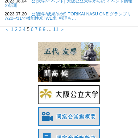
2023.08.04
公[大学/イベント] 大阪公立大学からの イベント情報
の話題
2023.07.20
公[産学/成果/お米] TORIKAI NASU ONE グランプリ
7/20~/31で機能性米｢WE米｣料理も…
＜
1
2
3
4
5
6
7
8
9
…
11
＞