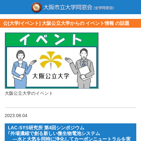
公[大学/イベント] 大阪公立大学からの イベント情報 の話題
大阪公立大学のイベント
2023.08.04
LAC-SYS研究所 第4回シンポジウム
｢外場濃縮で創る新しい微生物電池システム
―水と大気を同時に浄化してカーボンニュートラルを実