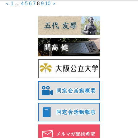
＜
1
…
4
5
6
7
8
9
10
＞