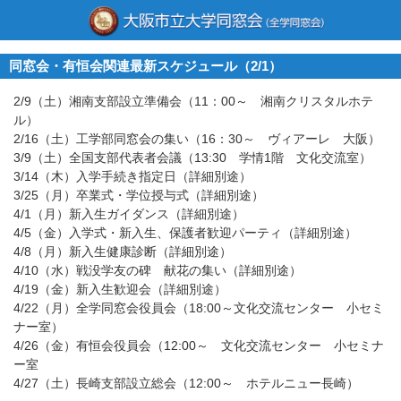
同窓会・有恒会関連最新スケジュール（2/1）
2/9（土）湘南支部設立準備会（11：00～ 湘南クリスタルホテ
ル）
2/16（土）工学部同窓会の集い（16：30～ ヴィアーレ 大阪）
3/9（土）全国支部代表者会議（13:30 学情1階 文化交流室）
3/14（木）入学手続き指定日（詳細別途）
3/25（月）卒業式・学位授与式（詳細別途）
4/1（月）新入生ガイダンス（詳細別途）
4/5（金）入学式・新入生、保護者歓迎パーティ（詳細別途）
4/8（月）新入生健康診断（詳細別途）
4/10（水）戦没学友の碑 献花の集い（詳細別途）
4/19（金）新入生歓迎会（詳細別途）
4/22（月）全学同窓会役員会（18:00～文化交流センター 小セミ
ナー室）
4/26（金）有恒会役員会（12:00～ 文化交流センター 小セミナ
ー室
4/27（土）長崎支部設立総会（12:00～ ホテルニュー長崎）