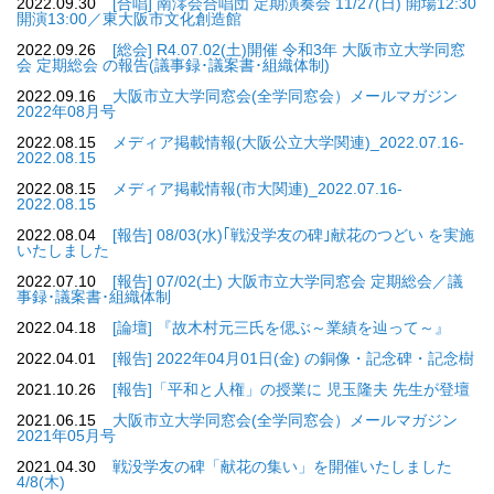
2022.09.30
[合唱] 南澪会合唱団 定期演奏会 11/27(日) 開場12:30
開演13:00／東大阪市文化創造館
2022.09.26
[総会] R4.07.02(土)開催 令和3年 大阪市立大学同窓
会 定期総会 の報告(議事録･議案書･組織体制)
2022.09.16
大阪市立大学同窓会(全学同窓会）メールマガジン
2022年08月号
2022.08.15
メディア掲載情報(大阪公立大学関連)_2022.07.16-
2022.08.15
2022.08.15
メディア掲載情報(市大関連)_2022.07.16-
2022.08.15
2022.08.04
[報告] 08/03(水)｢戦没学友の碑｣献花のつどい を実施
いたしました
2022.07.10
[報告] 07/02(土) 大阪市立大学同窓会 定期総会／議
事録･議案書･組織体制
2022.04.18
[論壇] 『故木村元三氏を偲ぶ～業績を辿って～』
2022.04.01
[報告] 2022年04月01日(金) の銅像・記念碑・記念樹
2021.10.26
[報告]「平和と人権」の授業に 児玉隆夫 先生が登壇
2021.06.15
大阪市立大学同窓会(全学同窓会）メールマガジン
2021年05月号
2021.04.30
戦没学友の碑「献花の集い」を開催いたしました
4/8(木)