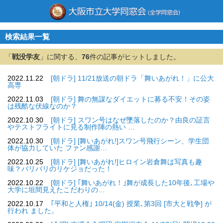
検索結果一覧
「
戦没学友
」に関する、
76
件の記事がヒットしました。
2022.11.22
[朝ドラ] 11/21放送の朝ドラ「舞いあがれ！」に公大
高専
2022.11.03
[朝ドラ] 舞の無謀なダイエットに募る不安！その姿
は残酷な伏線なのか？
2022.10.30
[朝ドラ] スワン号はなぜ墜落したのか？由良の証言
やテストフライトに見る制作陣の熱い …
2022.10.30
[朝ドラ] [舞いあがれ!]スワン号飛行シーン、学生団
体が協力していた ファン感謝…
2022.10.25
[朝ドラ] [舞いあがれ!]ヒロイン岩倉舞は写真も趣
味？バリバリのリケジョだった！
2022.10.22
[朝ドラ] ｢舞いあがれ！｣舞が成長した10年後､工場や
大学に垣間見えたこだわりの…
2022.10.17
｢平和と人権｣ 10/14(金) 授業､第3回 [市大と戦争] が
行われ ました。