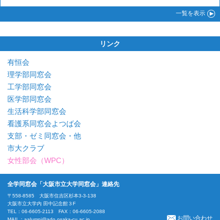
一覧
を表示
リンク
有恒会
理学部同窓会
工学部同窓会
医学部同窓会
生活科学部同窓会
看護系同窓会よつば会
支部・ゼミ同窓会・他
市大クラブ
女性部会（WPC）
全学同窓会「大阪市立大学同窓会」連絡先
〒558-8585 大阪市住吉区杉本3-3-138
大阪市立大学内 田中記念館３F
TEL：06-6605-2113 FAX：06-6605-2088
お問い合わせ
MAIL：
aalumni@ado.osaka-cu.ac.jp