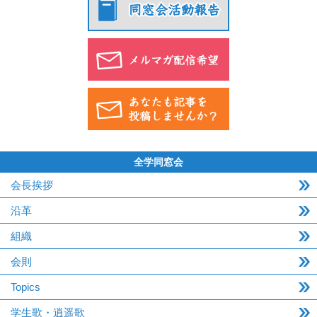
全学同窓会
会長挨拶
沿革
組織
会則
Topics
学生歌・逍遥歌