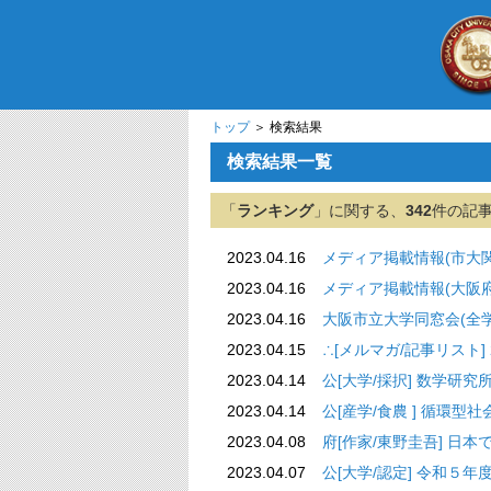
トップ
＞ 検索結果
検索結果一覧
「
ランキング
」に関する、
342
件の記
2023.04.16
メディア掲載情報(市大関連)_2
2023.04.16
メディア掲載情報(大阪府立大学
2023.04.16
大阪市立大学同窓会(全学
2023.04.15
∴[メルマガ/記事リスト] 20
2023.04.14
公[大学/採択] 数学研
2023.04.14
公[産学/食農 ] 循環
2023.04.08
府[作家/東野圭吾] 日本
2023.04.07
公[大学/認定] 令和