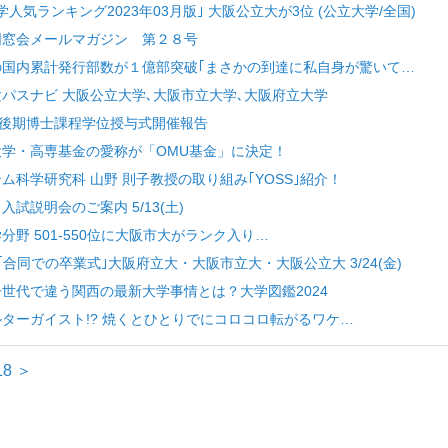
大学人気ランキング2023年03月版｣ 大阪公立大が3位 (公立大学/全国)
部同窓会メールマガジン 第２８号
著作の国内累計発行部数が１億部突破｢まさかの到達に私自身が驚いて…
受験パスナビ 大阪公立大学､大阪市立大学､大阪府立大学
4(金)後期博士課程学位授与式開催報告
立大学・高専基金の愛称が「OMU基金」に決定！
テム科学研究科 山野 則子教授の取り組み｢YOSS｣紹介！
入試説明会のご案内 5/13(土)
学分野 501-550位に大阪市大がランク入り…
が｢合同での卒業式｣大阪府立大・大阪市立大・大阪公立大 3/24(金)
と子世代で違う関西の最新大学事情とは？大学図鑑2024
ポルターガイスト!? 焼くとひとりでにコロコロ転がるワケ…
18
＞