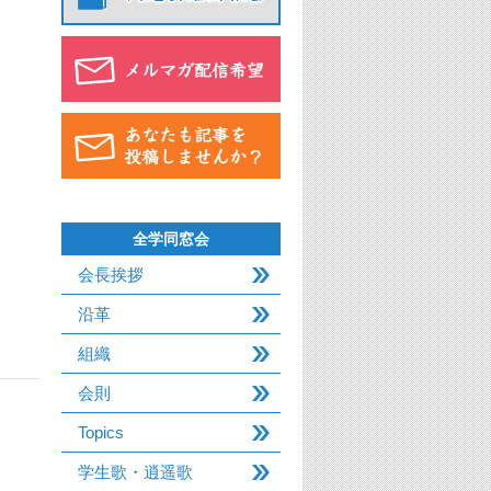
全学同窓会
会長挨拶
沿革
組織
会則
Topics
学生歌・逍遥歌