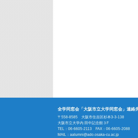
全学同窓会「大阪市立大学同窓会」連絡
〒558-8585 大阪市住吉区杉本3-3-138
大阪市立大学内 田中記念館３F
TEL：06-6605-2113 FAX：06-6605-2088
MAIL：
aalumni@ado.osaka-cu.ac.jp