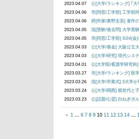
2023.04.07
公[大学/ランキング] ｢
2023.04.06
市[同窓/工学部] 工学
2023.04.06
府[作家/東野圭吾] 
2023.04.05
混[受験/過去問] 大学
2023.04.05
市[同窓/工学部] 3/2
2023.04.03
公[大学/基金] 大阪公
2023.04.03
公[大学/研究] 現代シス
2023.04.01
公[大学院/看護学研究科] 
2023.03.27
市[大学/ランキング] 医
2023.03.26
混[大学/卒業式] 3大学
2023.03.24
公[大学/関西] 親世代
2023.03.23
公[話題/心霊] 白ねぎ
＜
1
…
6
7
8
9
10
11
12
13
14
…