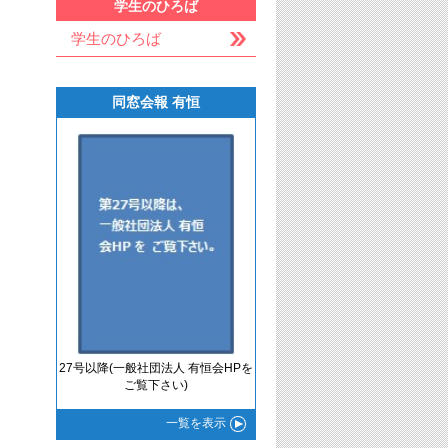
学生のひろば
学生のひろば
同窓会報 有恒
27号以降(一般社団法人 有恒会HPを
ご覧下さい)
一覧
を表示