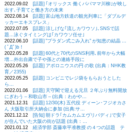
2022.09.02
[話題] ｢オリックス 働くパパママ川柳｣が映し
出す､子育てと働き方の未来
2022.08.14
[話題] 富山地方鉄道の観光列車に「ダブルデ
ッカーエキスプレス」
2022.07.05
[話題] 涼しげな｢流しカワウソ｣､SNSで話
題…泳ぐタイミングは｢カワウソ任せ｣
2022.06.10
[話題] ”プラダン式ごみ入れ” が知恵の結晶 …
( ﾟДﾟ)b！
2022.05.28
[話題] 60代と70代のSNS利用､前年から大幅
増…外出自粛で子や孫との連絡手段に
2022.05.26
[話題] アポロニウスの円 の歌 (出典：NHK教
育／2355)
2022.05.25
[話題] コンビニでレジ袋をもらおうとした
ら…
2022.01.06
[話題] 天守閣で迎える元旦 ２年ぶり無料開放
にぎわう – 和歌山市 – (出典：わかや…
2021.12.31
[話題] 12/30(木) 五代役 ディーン･フジオカさ
ん 大阪取引所大納会に参加 (出典:サ…
2021.12.12
[告知] 朝ドラ｢カムカムエヴリバディ｣で安子
が住んでいた大阪の街が話題 (出典：…
2021.01.12
経済学部 斎藤幸平准教授 の４つの話題 テ