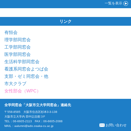
一覧
を表示
リンク
有恒会
理学部同窓会
工学部同窓会
医学部同窓会
生活科学部同窓会
看護系同窓会よつば会
支部・ゼミ同窓会・他
市大クラブ
女性部会（WPC）
全学同窓会「大阪市立大学同窓会」連絡先
〒558-8585 大阪市住吉区杉本3-3-138
大阪市立大学内 田中記念館３F
TEL：06-6605-2113 FAX：06-6605-2088
お問い合わせ
MAIL：
aalumni@ado.osaka-cu.ac.jp