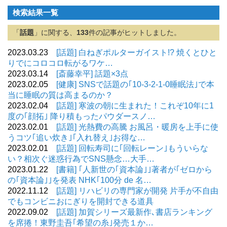
検索結果一覧
「
話題
」に関する、
133
件の記事がヒットしました。
2023.03.23
[話題] 白ねぎポルターガイスト!? 焼くとひと
りでにコロコロ転がるワケ…
2023.03.14
[斎藤幸平] 話題×3点
2023.02.05
[健康] SNSで話題の｢10-3-2-1-0睡眠法｣で本
当に睡眠の質は高まるのか？
2023.02.04
[話題] 寒波の朝に生まれた！これぞ10年に1
度の｢顔拓｣ 降り積もったパウダースノ…
2023.02.01
[話題] 光熱費の高騰 お風呂・暖房を上手に使
うコツ｢追い炊き｣｢入れ替え｣お得な…
2023.02.01
[話題] 回転寿司に｢回転レーン｣もういらな
い？相次ぐ迷惑行為でSNS懸念…大手…
2023.01.22
[書籍] ｢人新世の｢資本論｣｣著者が｢ゼロから
の｢資本論｣｣を発表 NHK｢100分 de 名…
2022.11.12
[話題] リハビリの専門家が開発 片手が不自由
でもコンビニおにぎりを開封できる道具
2022.09.02
[話題] 加賀シリーズ最新作､書店ランキング
を席捲！東野圭吾｢希望の糸｣発売１か…