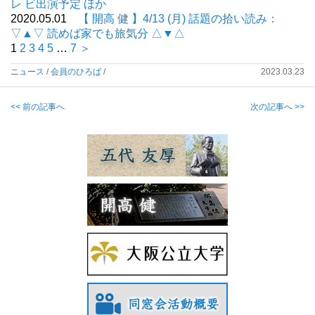
レ ビ出演予定 ほか
2020.05.01
【 開高 健 】4/13 (月) 話題の拾い読み：
▽▲▽ 読めば家でも旅気分 △▼△
1
2
3
4
5
…
7
＞
ニュース
/
会員のひろば
/
2023.03.23
<< 前の記事へ
次の記事へ >>