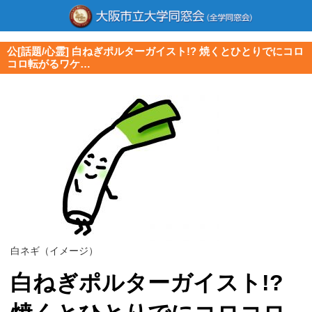
公[話題/心霊] 白ねぎポルターガイスト!? 焼くとひとりでにコロ
コロ転がるワケ…
白ネギ（イメージ）
白ねぎポルターガイスト!?