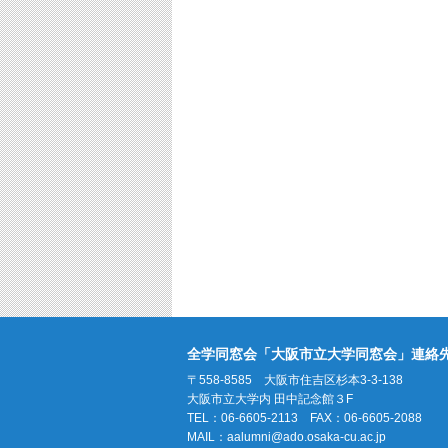
全学同窓会「大阪市立大学同窓会」連絡
〒558-8585 大阪市住吉区杉本3-3-138
大阪市立大学内 田中記念館３F
TEL：06-6605-2113 FAX：06-6605-2088
MAIL：
aalumni@ado.osaka-cu.ac.jp