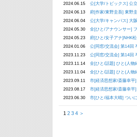
2024.06.15
公[大学/トピックス] 公
2024.06.13
府[作家/東野圭吾]
2024.06.04
公[大学/キャンパス]
2024.05.30
全[ひと/アナウンサー] 
2024.05.23
府[ひと/女子アナ]NHK
2024.01.06
公[同窓/交流会] 第14回
2023.11.23
公[同窓/交流会] 第14回
2023.11.14
全[ひと/話題] 
2023.11.04
全[ひと/話題] 
2023.09.11
市[経済思想家/斎藤幸平]
2023.08.17
市[経済思想家/斎藤幸平
2023.06.30
市[ひと/福本大晴] つ
1
2
3
4
＞