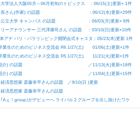
立大学法人大阪05月～06月初旬のトピックス ：06/15(土)更新× 1件
 東野圭吾さん(作家) の話題 ：06/12(水)更新×29件
 大阪公立大学 キャンパス の話題 ：06/03(月)更新× 8件
フリーアナウンサー 三代澤康司さん の話題 ：03/10(日)更新×10件
松本アナ パリ・パラリンピック開閉会式キャスタ：05/23(木)更新 1件
 卒業生のためのビジネス交流会 R6.1/27(土) 01/06(土)更新×1件
 卒業生のためのビジネス交流会 R5.1/27(土) 11/21(火)更新×1件
ひと(人物紹介) の話題 ／11/13(火)更新×18件
ひと(人物紹介) の話題 ／11/04(土)更新×15件
 経済思想家 斎藤幸平さんの話題 ／9/10(日 )更新
] 経済思想家 斎藤幸平さんの話題
いに｢Aぇ！group｣がデビューへ ライバル２グループを出し抜けたワケ