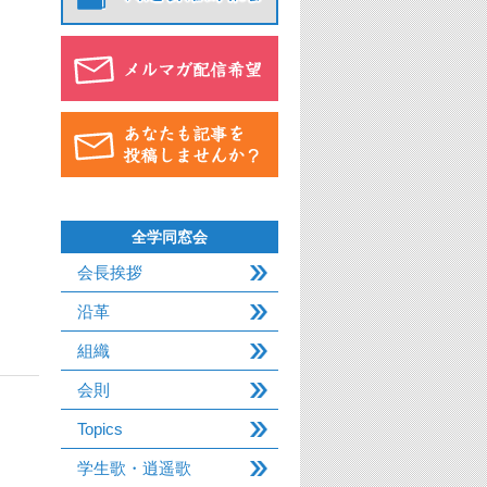
全学同窓会
会長挨拶
沿革
組織
会則
Topics
学生歌・逍遥歌