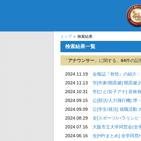
トップ
＞ 検索結果
検索結果一覧
「
アナウンサー
」に関する、
64
件の記
2024.11.19
会報誌『有恒』の紹介：
2024.11.13
市[作家/開高健]
2024.10.31
市[ひと/女子アナ
2024.09.15
公[部活/人力飛行機] 
2024.09.09
公[学生/就活]
2024.08.29
全[スポーツ/パラリンピッ
2024.07.16
大阪市立大学同窓会(全学
2024.06.16
全[HP/まとめ] 全学同窓HP