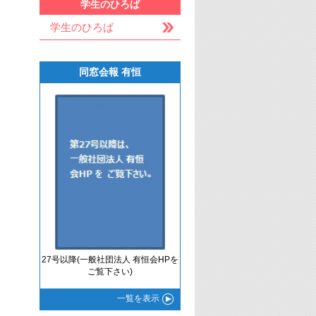
学生のひろば
学生のひろば
同窓会報 有恒
27号以降(一般社団法人 有恒会HPを
ご覧下さい)
一覧
を表示