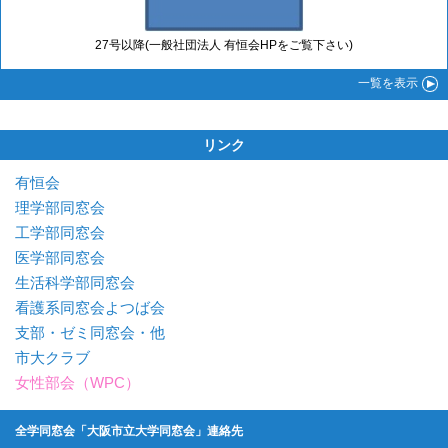
27号以降(一般社団法人 有恒会HPをご覧下さい)
一覧
を表示
リンク
有恒会
理学部同窓会
工学部同窓会
医学部同窓会
生活科学部同窓会
看護系同窓会よつば会
支部・ゼミ同窓会・他
市大クラブ
女性部会（WPC）
全学同窓会「大阪市立大学同窓会」連絡先