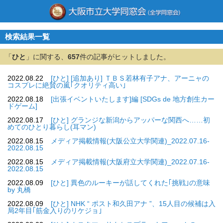
検索結果一覧
「
ひと
」に関する、
657
件の記事がヒットしました。
2022.08.22
[ひと] [追加あり] ＴＢＳ若林有子アナ、アーニャの
コスプレに絶賛の嵐｢クオリティ高い｣
2022.08.18
[出張イベントいたします]編 [SDGs de 地方創生カー
ドゲーム]
2022.08.17
[ひと] グランジな新潟からアッパーな関西へ……初
めてのひとり暮らし(耳マン)
2022.08.15
メディア掲載情報(大阪公立大学関連)_2022.07.16-
2022.08.15
2022.08.15
メディア掲載情報(大阪府立大学関連)_2022.07.16-
2022.08.15
2022.08.09
[ひと] 異色のルーキーが話してくれた｢挑戦｣の意味
by 丸橋
2022.08.09
[ひと] NHK “ ポスト和久田アナ ”、15人目の候補は入
局2年目｢筋金入りのリケジョ｣