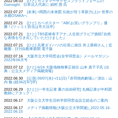
2022.08.03
[ひと] カスタマーサクセスプラットフォームの
Gainsight、日本法人代表に 絹村 悠 氏
2022.07.27
[未来] <関西の未来図 伝統が培う革新力(上)> 世界の
水都OSAKAへ
2022.07.21
[ひと] カベポスター『ABCお笑いグランプリ』優
勝！(ツッコミ担当は市大法卒)
2022.07.21
[ひと] TBS若林有子アナ､人生初グラビア挑戦｢自然
な表情を引き出していただけました｣
2022.07.21
[ひと] 兵庫ダイハツの社長に就任 井上善樹さん｜近
畿圏 - 日刊自動車新聞 電子版
2022.07.16
大阪市立大学同窓会(全学同窓会）メールマガジン
2022年06月号
2022.07.12
[ひと] 6/24 大阪地検検事正就任 山本 真千子氏 (出
典：公立大メディア掲載情報)
2022.06.30
[公演] 09/07(水)~/11(日) ｢赤羽焼肉劇場｣／演出：山
内 勉 (経S62[’87]卒)
2022.06.29
[ひと] [一年生記者 夏の自由研究] 丸橋記者が中村調
教師にアタック！
2022.06.17
大阪公立大学生活科学部同窓会設立総会のご案内
2022.06.17
メディア掲載情報(大阪公立大学関連)_2022.05.16-
2022.06.15