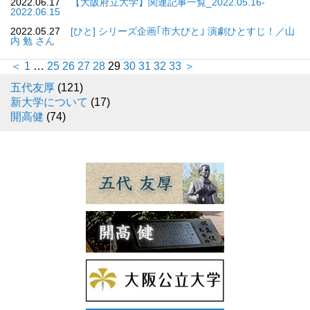
2022.06.17
【大阪府立大学】関連記事一覧_2022.05.16-
2022.06.15
2022.05.27
[ひと] シリーズ企画｢市大びと｣ 演劇ひとすじ！／山
内 勉 さん
＜
1
…
25
26
27
28
29
30
31
32
33
＞
五代友厚
(121)
新大学について
(17)
開高健
(74)