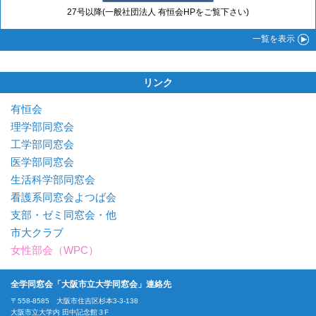
27号以降(一般社団法人 有恒会HPをご覧下さい)
一覧
を表示
リンク
有恒会
理学部同窓会
工学部同窓会
医学部同窓会
生活科学部同窓会
看護系同窓会よつば会
支部・ゼミ同窓会・他
市大クラブ
女性部会（WPC）
全学同窓会「大阪市立大学同窓会」連絡先
〒558-8585 大阪市住吉区杉本3-3-138
大阪市立大学内 田中記念館３F