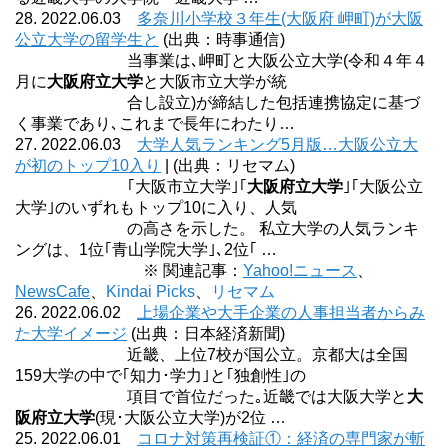
28. 2022.06.03
多奈川小学校３年生(大阪府 岬町)が大阪
公立大学の留学生と
(出典：時事通信)
当事業は､岬町と大阪公立大学(令和４年４
月に
大阪府立大学
と大阪市立大学が統
合し設立)が締結した包括連携協定に基づ
く事業であり､これまで長年にわたり…
27. 2022.06.03
大学人気ランキング5月版…大阪公立大
が初のトップ10入り
| (出典：リセマム)
｢大阪市立大学｣｢
大阪府立大学
｣｢大阪公立
大学｣のいずれもトップ10に入り、人気
の高さを示した。 私立大学の人気ランキ
ングは、1位｢青山学院大学｣､2位｢ …
※ 関連記事：
Yahoo!ニュース
、
NewsCafe
、
Kindai Picks
、
リセマム
26. 2022.06.02
上場企業や大手企業の人事担当者からみ
た大学イメージ
(出典：日本経済新聞)
近畿、上位7校が国公立。京都大は全国
159大学の中で｢知力･学力｣と｢独創性｣の
項目で首位だった｡近畿では大阪大学と
大
阪府立大学
(現･大阪公立大学)が2位 …
25. 2022.06.01
コロナ対策再検証①：経済の専門家が斬