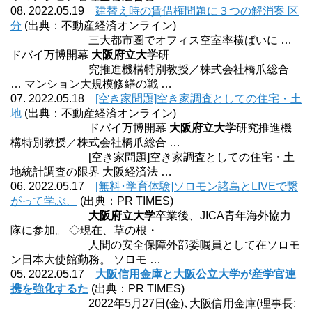
08. 2022.05.19
建替え時の賃借権問題に３つの解消案 区
分
(出典：不動産経済オンライン)
三大都市圏でオフィス空室率横ばいに …
ドバイ万博開幕
大阪府立大学
研
究推進機構特別教授／株式会社橋爪総合
… マンション大規模修繕の戦 …
07. 2022.05.18
[空き家問題]空き家調査としての住宅・土
地
(出典：不動産経済オンライン)
ドバイ万博開幕
大阪府立大学
研究推進機
構特別教授／株式会社橋爪総合 …
[空き家問題]空き家調査としての住宅・土
地統計調査の限界 大阪経済法 …
06. 2022.05.17
[無料･学育体験]ソロモン諸島とLIVEで繋
がって学ぶ、
(出典：PR TIMES)
大阪府立大学
卒業後、JICA青年海外協力
隊に参加。 ◇現在、草の根・
人間の安全保障外部委嘱員として在ソロモ
ン日本大使館勤務。 ソロモ …
05. 2022.05.17
大阪信用金庫と大阪公立大学が産学官連
携を強化するた
(出典：PR TIMES)
2022年5月27日(金)､大阪信用金庫(理事長: