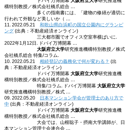
ドバイ万博開幕
大阪府立大学
研究推進機
構特別教授／株式会社橋爪総合 …
多くの指南書には、「建物の修繕が適切に
行われて外観など美しいか（ …
11. 2022.05.21
和歌山県白浜町の国立公園内にグランピ
ング
(出典：不動産経済オンライン)
三大都市圏でオフィス空室率横ばいに.
2022年1月12日. ドバイ万博開幕 …
大阪府立大学
研究推進機構特別教授／株式
会社橋爪総合 特集/コラム.
10. 2022.05.21
相続登記の義務化で何が変わる？
(出
典：不動産経済オンライン)
ドバイ万博開幕
大阪府立大学
研究推進機
構特別教授／株式会社橋爪総合 …
特集/コラム. ドバイ万博開幕
大阪府立大学
研究推進機構特別教授／株式 …
09. 2022.05.20
日本マンション学会が管理士のあり方で
中
(出典：不動産経済オンライン)
ドバイ万博開幕
大阪府立大学
研究推進機
構特別教授／株式会社橋爪総合 …
大会では、山根聡子・摂南大学講師が、日
本マンション管理士会連合会 …