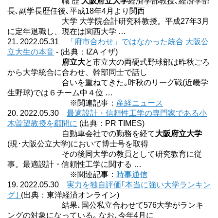
職 歴
大阪府立大学
経済学部教授､経済学部
長､副学長歴任後､平成18年4月より関西
大学 大学院会計研究科教授。平成27年3月
に定年退職し、現在は関西大学 …
21. 2022.05.31
「府市合わせ」ではなかった統合 大阪公
立大生の本音
- (出典：IZA イザ)
府立大
と市立大の両硬式野球部は昨秋ごろ
から大学統合に合わせ、幹部同士で話し
合いを重ねてきた｡昨秋のリーグ戦(近畿学
生野球)では６チーム中４位 …
※関連記事：
産経ニュース
20. 2022.05.30
最適設計・信頼性工学の専門家である小
木曽望教授を顧問に
(出典：PR TIMES)
自動車会社での勤務を経て
大阪府立大学
(現･大阪公立大学)において博士号を取得
その後同大学の教員として研究教育に従
事。最適設計・信頼性工学に関する …
※関連記事：
時事通信
19. 2022.05.30
実力を独自評価｢本当に強い大学ランキン
グ｣
(出典：東洋経済オンライン)
結果､国公私立合わせて576大学がランキ
ングの対象になっている｡ なお､今年4月に