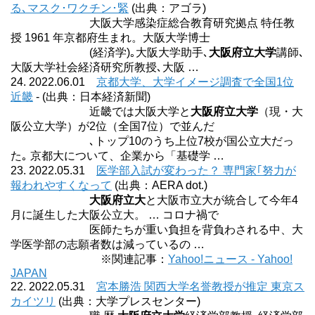
る､マスク･ワクチン･緊
(出典：アゴラ)
大阪大学感染症総合教育研究拠点 特任教
授 1961 年京都府生まれ。大阪大学博士
(経済学)｡大阪大学助手､
大阪府立大学
講師､
大阪大学社会経済研究所教授､大阪 …
24. 2022.06.01
京都大学、大学イメージ調査で全国1位
近畿
- (出典：日本経済新聞)
近畿では大阪大学と
大阪府立大学
（現・大
阪公立大学）が2位（全国7位）で並んだ
､トップ10のうち上位7校が国公立大だっ
た｡ 京都大について、企業から「基礎学 …
23. 2022.05.31
医学部入試が変わった？ 専門家｢努力が
報われやすくなって
(出典：AERA dot.)
大阪府立大
と大阪市立大が統合して今年4
月に誕生した大阪公立大。 … コロナ禍で
医師たちが重い負担を背負わされる中、大
学医学部の志願者数は減っているの …
※関連記事：
Yahoo!ニュース - Yahoo!
JAPAN
22. 2022.05.31
宮本勝浩 関西大学名誉教授が推定 東京ス
カイツリ
(出典：大学プレスセンター)