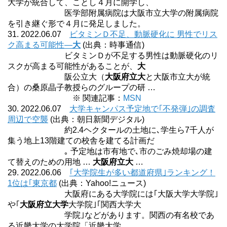
大学が統合して、ことし４月に開学し、
医学部附属病院は大阪市立大学の附属病院
を引き継ぐ形で４月に発足しました。
31. 2022.06.07
ビタミンＤ不足、動脈硬化に 男性でリス
ク高まる可能性―
大
(出典：時事通信)
ビタミンＤが不足する男性は動脈硬化のリ
スクが高まる可能性があることが、
大
阪公立大（
大阪府立大
と大阪市立大が統
合）の桑原晶子教授らのグループの研 …
※ 関連記事：
MSN
30. 2022.06.07
大学キャンパス予定地で｢不発弾｣の調査
周辺で空襲
(出典：朝日新聞デジタル)
約2.4ヘクタールの土地に､学生ら7千人が
集う地上13階建ての校舎を建てる計画だ
｡ 予定地は市有地で､市のごみ焼却場の建
て替えのための用地 …
大阪府立大
…
29. 2022.06.06
｢大学院生が多い都道府県｣ランキング！
1位は｢東京都
(出典：Yahoo!ニュース)
大阪府にある大学院には｢大阪大学大学院｣
や｢
大阪府立大学
大学院｣｢関西大学大
学院｣などがあります。関西の有名校であ
る近畿大学の大学院「近畿大学 …