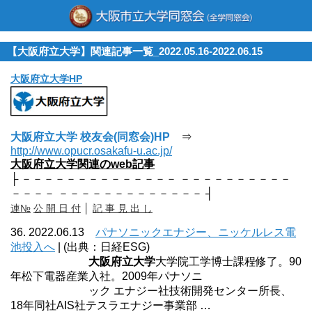
【大阪府立大学】関連記事一覧_2022.05.16-2022.06.15
大阪府立大学HP
大阪府立大学 校友会(同窓会)HP
⇒
http://www.opucr.osakafu-u.ac.jp/
大阪府立大学関連のweb記事
├ －－－－－－－－－－－－－－ －－－－－－－－－－
－－－－ －－－－－－－－－－－－－ ┤
連№
公 開 日 付
│
記 事 見 出 し
36. 2022.06.13
パナソニックエナジー、ニッケルレス電
池投入へ
| (出典：日経ESG)
大阪府立大学
大学院工学博士課程修了。90
年松下電器産業入社。2009年パナソニ
ック エナジー社技術開発センター所長、
18年同社AIS社テスラエナジー事業部 …