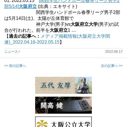
01. 2022.05.15
[関西学生ハンドボール春季リーグ男子2
部5/14]
大阪府立
(出典：エキサイト)
関西学生ハンドボール春季リーグ男子2部
は5月14日(土)、太陽が丘体育館で
神戸大学(男子)vs
大阪府立大学
(男子)の試
合が行われた。前半を
大阪府立
1 …
【
過去の記事へ：
メディア掲載情報(大阪府立大学関
連)_2022.04.16-2022.05.15
】
ニュース
/
2022.06.17
<< 前の記事へ
次の記事へ >>