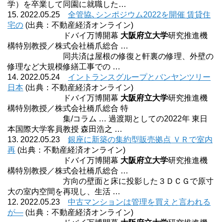
学）を卒業して同園に就職した…
15. 2022.05.25
全管協､シンポジウム2022を開催 賃貸住
宅の
(出典：不動産経済オンライン)
ドバイ万博開幕
大阪府立大学
研究推進機
構特別教授／株式会社橋爪総合 …
同共済は屋根の修復と軒裏の修理、外壁の
修理など大規模修繕工事での …
14. 2022.05.24
イントランスグループとバンヤンツリー
日本
(出典：不動産経済オンライン)
ドバイ万博開幕
大阪府立大学
研究推進機
構特別教授／株式会社橋爪総合 特
集/コラム … 過渡期としての2022年 東日
本国際大学客員教授 森田浩之 …
13. 2022.05.23
銀座に新築の集約型販売拠点 ＶＲで室内
再
(出典：不動産経済オンライン)
ドバイ万博開幕
大阪府立大学
研究推進機
構特別教授／株式会社橋爪総合 …
方向の壁面と床に投影した３ＤＣＧで原寸
大の室内空間を再現し、生活 …
12. 2022.05.23
中古マンションは管理を買えと言われる
が―
(出典：不動産経済オンライン)