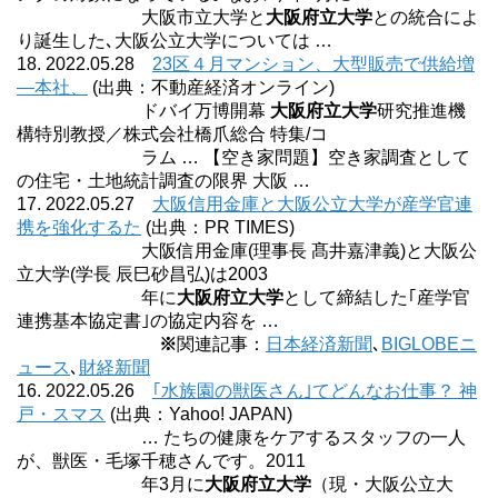
大阪市立大学と
大阪府立大学
との統合によ
り誕生した､大阪公立大学については …
18. 2022.05.28
23区４月マンション、大型販売で供給増
―本社、
(出典：不動産経済オンライン)
ドバイ万博開幕
大阪府立大学
研究推進機
構特別教授／株式会社橋爪総合 特集/コ
ラム … 【空き家問題】空き家調査として
の住宅・土地統計調査の限界 大阪 …
17. 2022.05.27
大阪信用金庫と大阪公立大学が産学官連
携を強化するた
(出典：PR TIMES)
大阪信用金庫(理事長 髙井嘉津義)と大阪公
立大学(学長 辰巳砂昌弘)は2003
年に
大阪府立大学
として締結した｢産学官
連携基本協定書｣の協定内容を …
※
関連記事：
日本経済新聞
､
BIGLOBEニ
ュース
､
財経新聞
16. 2022.05.26
｢水族園の獣医さん｣てどんなお仕事？ 神
戸・スマス
(出典：Yahoo! JAPAN)
… たちの健康をケアするスタッフの一人
が、獣医・毛塚千穂さんです。2011
年3月に
大阪府立大学
（現・大阪公立大