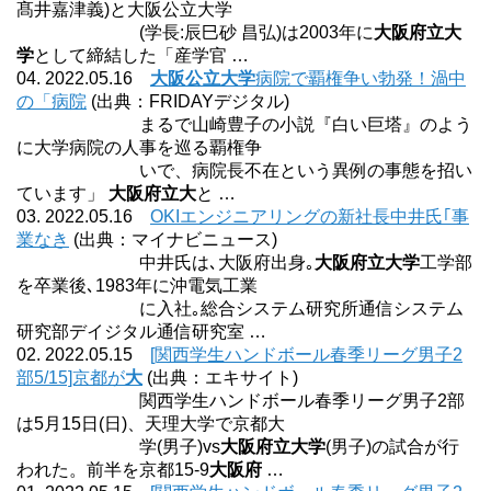
髙井嘉津義)と大阪公立大学
(学長:辰巳砂 昌弘)は2003年に
大阪府立大
学
として締結した「産学官 …
04. 2022.05.16
大阪公立大学
病院で覇権争い勃発！渦中
の「病院
(出典：FRIDAYデジタル)
まるで山崎豊子の小説『白い巨塔』のよう
に大学病院の人事を巡る覇権争
いで、病院長不在という異例の事態を招い
ています」
大阪府立大
と …
03. 2022.05.16
OKIエンジニアリングの新社長中井氏｢事
業なき
(出典：マイナビニュース)
中井氏は､大阪府出身｡
大阪府立大学
工学部
を卒業後､1983年に沖電気工業
に入社｡総合システム研究所通信システム
研究部デイジタル通信研究室 …
02. 2022.05.15
[関西学生ハンドボール春季リーグ男子2
部5/15]京都が
大
(出典：エキサイト)
関西学生ハンドボール春季リーグ男子2部
は5月15日(日)、天理大学で京都大
学(男子)vs
大阪府立大学
(男子)の試合が行
われた。前半を京都15-9
大阪府
…