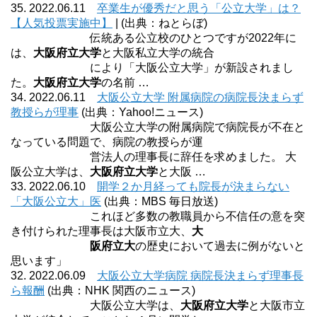
35. 2022.06.11
卒業生が優秀だと思う「公立大学」は？
【人気投票実施中】
| (出典：ねとらぼ)
伝統ある公立校のひとつですが2022年に
は、
大阪府立大学
と大阪私立大学の統合
により「大阪公立大学」が新設されまし
た。
大阪府立大学
の名前 …
34. 2022.06.11
大阪公立大学 附属病院の病院長決まらず
教授らが理事
(出典：Yahoo!ニュース)
大阪公立大学の附属病院で病院長が不在と
なっている問題で、病院の教授らが運
営法人の理事長に辞任を求めました。 大
阪公立大学は、
大阪府立大学
と大阪 …
33. 2022.06.10
開学２か月経っても院長が決まらない
「大阪公立大」医
(出典：MBS 毎日放送)
これほど多数の教職員から不信任の意を突
き付けられた理事長は大阪市立大、
大
阪府立大
の歴史において過去に例がないと
思います」
32. 2022.06.09
大阪公立大学病院 病院長決まらず理事長
ら報酬
(出典：NHK 関西のニュース)
大阪公立大学は、
大阪府立大学
と大阪市立