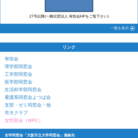
27号以降(一般社団法人 有恒会HPをご覧下さい)
一覧
を表示
リンク
有恒会
理学部同窓会
工学部同窓会
医学部同窓会
生活科学部同窓会
看護系同窓会よつば会
支部・ゼミ同窓会・他
市大クラブ
女性部会（WPC）
全学同窓会「大阪市立大学同窓会」連絡先