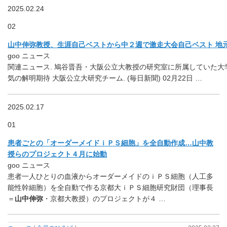
2025.02.24
02
山中伸弥教授、生涯自己ベストから中２週で激走大会自己ベスト 地
goo ニュース
関連ニュース. 鳩谷晋吾・大阪公立大教授の研究室に所属していた大学院
気の解明期待 大阪公立大研究チーム. (毎日新聞) 02月22日 …
2025.02.17
01
患者ごとの「オーダーメイドｉＰＳ細胞」を全自動作成…山中教
授らのプロジェクト４月に始動
goo ニュース
患者一人ひとりの血液からオーダーメイドのｉＰＳ細胞（人工多
能性幹細胞）を全自動で作る京都大ｉＰＳ細胞研究財団（理事長
＝
山中伸弥
・京都大教授）のプロジェクトが４ …