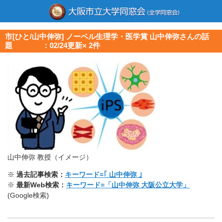
市[ひと/山中伸弥] ノーベル生理学・医学賞 山中伸弥さんの話
題 ：02/24更新× 2件
山中伸弥 教授（イメージ）
※
過去記事検索：
キーワード=｢ 山中伸弥 ｣
※
最新Web検索：
キーワード=「山中伸弥 大阪公立大学」
(Google検索)