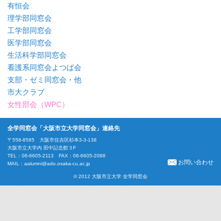
有恒会
理学部同窓会
工学部同窓会
医学部同窓会
生活科学部同窓会
看護系同窓会よつば会
支部・ゼミ同窓会・他
市大クラブ
女性部会（WPC）
全学同窓会「大阪市立大学同窓会」連絡先
〒558-8585 大阪市住吉区杉本3-3-138
大阪市立大学内 田中記念館３F
TEL：06-6605-2113 FAX：06-6605-2088
お問い合わせ
MAIL：
aalumni@ado.osaka-cu.ac.jp
© 2012 大阪市立大学 全学同窓会