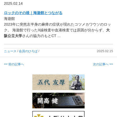
2025.02.14
ロックのその後｜海遊館とつながる
海遊館
2023年に突然左半身の麻痺の症状が現れたコツメカワウソのロッ
ク。 海遊館で行ったX線検査や血液検査では原因が分からず、
大
阪公立大学
さんの協力のもとCT …
ニュース
/
会員のひろば
/
2025.02.15
<< 前の記事へ
次の記事へ >>