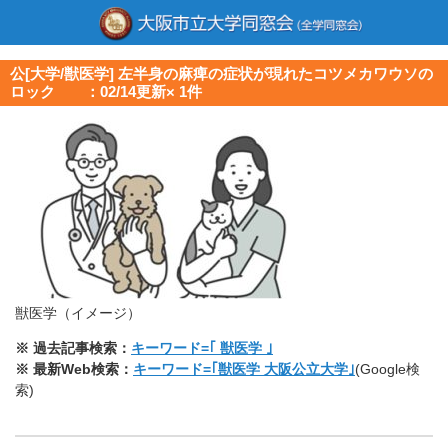
公[大学/獣医学] 左半身の麻痺の症状が現れたコツメカワウソの
ロック ：02/14更新× 1件
獣医学（イメージ）
※ 過去記事検索：
キーワード=｢ 獣医学 ｣
※ 最新Web検索：
キーワード=｢獣医学 大阪公立大学｣
(Google検
索)