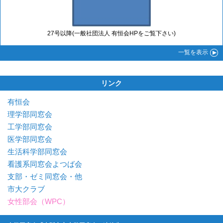
27号以降(一般社団法人 有恒会HPをご覧下さい)
一覧
を表示
リンク
有恒会
理学部同窓会
工学部同窓会
医学部同窓会
生活科学部同窓会
看護系同窓会よつば会
支部・ゼミ同窓会・他
市大クラブ
女性部会（WPC）