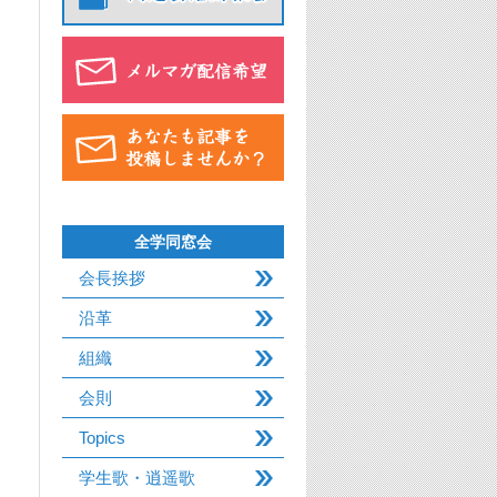
全学同窓会
会長挨拶
沿革
組織
会則
Topics
学生歌・逍遥歌