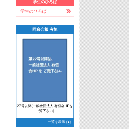
学生のひろば
学生のひろば
同窓会報 有恒
27号以降(一般社団法人 有恒会HPを
ご覧下さい)
一覧
を表示