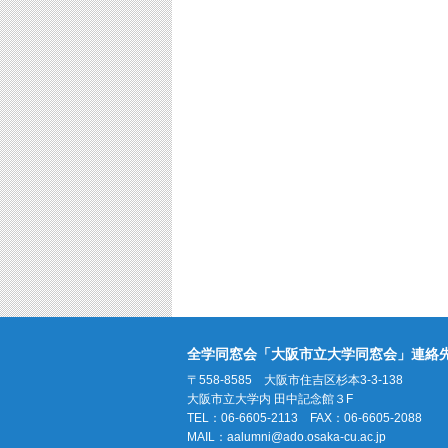
全学同窓会「大阪市立大学同窓会」連絡
〒558-8585 大阪市住吉区杉本3-3-138
大阪市立大学内 田中記念館３F
TEL：06-6605-2113 FAX：06-6605-2088
MAIL：
aalumni@ado.osaka-cu.ac.jp