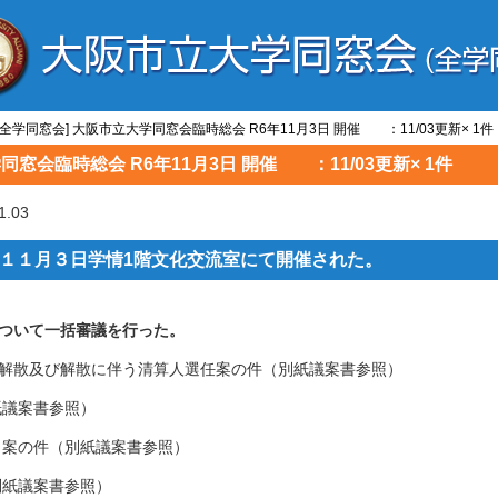
/全学同窓会] 大阪市立大学同窓会臨時総会 R6年11月3日 開催 ：11/03更新× 1件
同窓会臨時総会 R6年11月3日 開催 ：11/03更新× 1件
.03
１１月３日学情1階文化交流室にて開催された。
ついて一括審議を行った。
解散及び解散に伴う清算人選任案の件（別紙議案書参照）
紙議案書参照）
し案の件（別紙議案書参照）
別紙議案書参照）