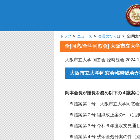
トップ
>
ニュース
>
会員のひろば
> 全[同窓
全[同窓/全学同窓会] 大阪市立大学
大阪市立大学 同窓会 臨時総会 2024.11
大阪市立大学同窓会臨時総会が
岡本会長が議長を務め以下の４議案に
※議案第１号 大阪市立大学同窓会
※議案第２号 組織改正案の件（別
※議案第３号 令和６年度収支見通
※議案第４号 残余金処分案の件（