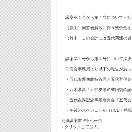
議案第１号から第４号について一括
（炭山）同窓会解散に伴う残余金を
（竹中）この会計には五代関連の資
議案第１号から第４号について採決
同窓会事務局より以下の報告があっ
・五代友厚像維持管理と五代寄付金
・八木孝昌『五代友厚名誉回復の記
・五代友厚記念事業委員会『五代友
・午後のスケジュール（HCD・懇親
別紙議案書 全8ページ
↑ クリックして拡大。