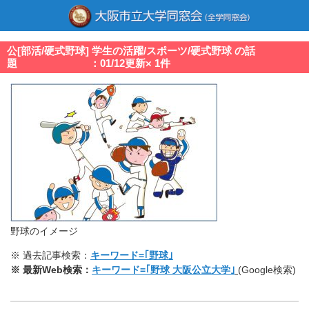
公[部活/硬式野球] 学生の活躍/スポーツ/硬式野球 の話
題 ：01/12更新× 1件
野球のイメージ
※ 過去記事検索：
キーワード=｢野球｣
※ 最新Web検索：
キーワード=｢野球 大阪公立大学｣
(Google検索)