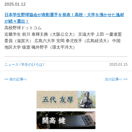
2025.01.12
日本学生野球協会が表彰選手を発表！高校・大学を沸かせた逸材
が続々選出！
高校野球ドットコム
近畿学生 前川 泰輝主務（大阪公立大） 京滋大学 上田 一慶連盟
委員（滋賀大） 広島六大学 安岡 拳児投手（広島経済大） 中国
地区大学 猿渡 颯外野手（環太平洋大）
ニュース
/
学生のひろば
/
2025.01.15
<< 前の記事へ
次の記事へ >>