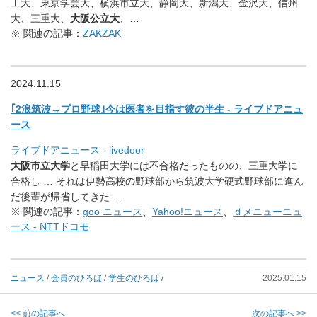
工大、東京学芸大、横浜市立大、静岡大、新潟大、金沢大、信州
大、三重大、
大阪公立大
、…
※ 関連の記事：
ZAKZAK
2024.11.15
｢2浪筑波→プロ野球｣今は医者を目指す彼の半生 - ライブドアニュ
ース
ライブドアニュース - livedoor
大阪市立大学
と早稲田大学には不合格だったものの、
三重大学に
合格し … それは伊勢高校の野球部から筑波大学硬式野球部に進ん
だ後輩が帰
省してきた …
※ 関連の記事：
goo ニュース
、
Yahoo!ニュース
、
ｄメニューニュ
ース - NTTドコモ
ニュース
/
会員のひろば
/
学生のひろば
/
2025.01.15
<< 前の記事へ
次の記事へ >>