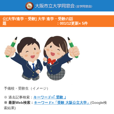
公[大学/進学・受験] 大学 進学・受験の話
題 ：001/12更新× 5件
予備校・受験生（イメージ）
※ 過去記事検索：
キーワード=｢ 受験 ｣
※ 最新Web検索：
キーワード=「受験 大阪公立大学」
(Google検
索結果)