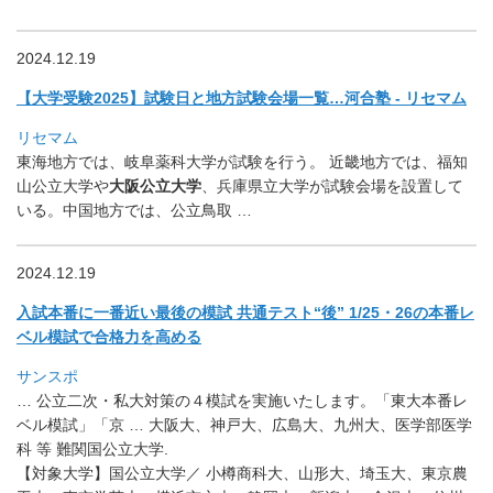
2024.12.19
【大学受験2025】試験日と地方試験会場一覧…河合塾 - リセマム
リセマム
東海地方では、岐阜薬科大学が試験を行う。 近畿地方では、福知
山公立大学や
大阪公立大学
、
兵庫県立大学が試験会場を設置して
いる。中国地方では、
公立鳥取 …
2024.12.19
入試本番に一番近い最後の模試 共通テスト“後” 1/25・26の本番レ
ベル模試で合格力を高める
サンスポ
… 公立二次・私大対策の４模試を実施いたします。「
東大本番レ
ベル模試」「京 … 大阪大、神戸大、広島大、九州大、医学部医学
科 等 難関国公立大学.
【対象大学】国公立大学／ 小樽商科大、山形大、埼玉大、東京農