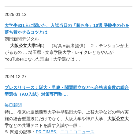
2025.01.12
大学生631人に聞いた、入試当日の「勝ち弁」10選 受験生の心を
落ち着かせるコツとは
朝日新聞デジタル
…
大阪公立大学1年
）. （写真＝読者提供）. ２．テンションが上
がるもの … 埼玉県 · 文京学院大学 · レイクレともやんが
YouTuberになった理由！大学選びは …
2024.12.27
プレスリリース：
阪
大
・
早慶
・
関
関
同
立
などへ合格者多数の総合
型選抜（AO入試）対策専門塾 …
毎日新聞
特に、従来の慶應義塾
大
学や早稲田
大
学、
上智
大
学などの年内実
施の総合型選抜にだけでなく、
大
阪
大
学や神戸
大
学、
大
阪
公
立
大
学
などの共通テストを課す入試や
一般 …
※ 関連の記事：
PR TIMES
、
ニコニコニュース