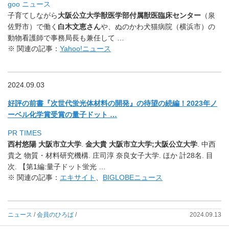
goo ニュース
子育てしながら
大阪公立大学獣医学部付属獣医臨床センター
（
泉
佐野市）で働く
白木文恵さん
や、ぬのかわ犬猫病院（横浜市）
の
動物看護師で事務局長も兼任して …
※ 関連の記事：
Yahoo!ニュース
2024.09.03
好評の前書『次世代蛍光体材料の開発』の待望の続編！
2023年ノ
ーベル化学賞受賞の量子ドット …
PR TIMES
西村悠陽 大阪市立大学
.
金大貴 大阪市立大学;大阪公立大学
. 中西
貴之 物質・材料研究機構. 庄司淳 奈良女子大学. ほか 計28名. 目
次. 【第1編:量子ドット蛍光 …
※ 関連の記事：
エキサイト
、
BIGLOBEニュース
ニュース
/
会員のひろば
/
2024.09.13