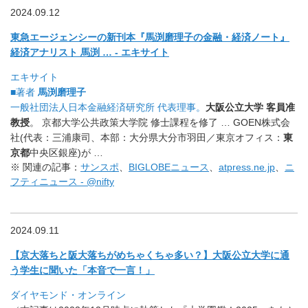
2024.09.12
東急エージェンシーの新刊本『馬渕磨理子の金融・経済ノート』
経済アナリスト 馬渕 … - エキサイト
エキサイト
■著者
馬渕磨理子
一般社団法人日本金融経済研究所 代表理事。
大阪公立大学 客員准
教授
。 京都大学公共政策大学院 修士課程を修了 … GOEN株式会
社(代表：三浦康司、本部：大分県大分市羽田／
東京オフィス：
東
京都
中央区銀座)が …
※ 関連の記事：
サンスポ
、
BIGLOBEニュース
、
atpress.ne.jp
、
ニ
フティニュース - @nifty
2024.09.11
【京大落ちと阪大落ちがめちゃくちゃ多い？】大阪公立大学に通
う
学生に聞いた「本音で一言！」
ダイヤモンド・オンライン