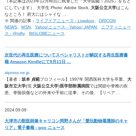
（本記事は2023年12月時点に執筆した『大学図鑑！
2025』をもと
にしています）. 大学生 Photo: Adobe Stock.
大阪公立大学
はこん
なところ！ 府大にはシャイな …
※ 関連の記事：
ライブドアニュース - Livedoor
、
ORICON
NEWS
、
MSN
、
Yahoo!ニュース - Yahoo! JAPAN
、
ニフティニュー
ス - @nifty
、
BIGLOBEニュース
次世代の再生医療についてスペシャリストが解説する再生医療書
籍 Amazon Kindleにて9月11日 …
atpress.ne.jp
【著者：
坂本 貞範
プロフィール】
1997年 関西医科大学を卒業。
大
阪市立大学
(現
大阪公立大学
)
医学部附属病院
では関節や脊椎の疾
患、脊髄損傷などの外来や手術に従事。その後、
【リペア …
2024.09.09
大津市の獣医師兼キャリコン岡野さんが「
愛玩動物看護師のキャ
リア」電子書籍 - goo ニュース