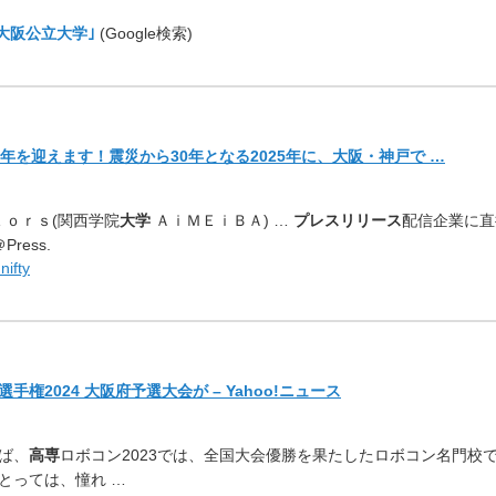
 大阪公立大学｣
(Google検索)
周年を迎えます！
震災から30年となる2025年に、大阪・神戸で …
ｔｏｒｓ(関西学院
大学
ＡｉＭＥｉＢＡ) …
プレスリリース
配信企業に直
Press.
fty
2024 大阪府予選大会が – Yahoo!ニュース
ば、
高専
ロボコン2023で
は、全国大会優勝を果たしたロボコン名門校
とっては、憧れ …