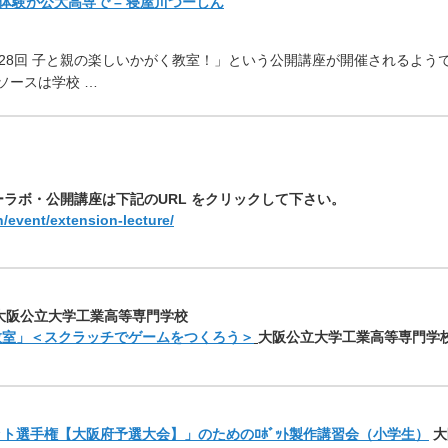
体験が公大高専で – 寝屋川つーしん
28回 子と親の楽しいかがく教室！」
という公開講座が開催されるよう
ソースは学校 …
マーラボ・公開講座は下記のURL をクリックして下さい。
/event/extension-lecture/
大阪公立大学工業高等専門学校
教室」＜スクラッチでゲームをつくろう＞
大阪公立大学工業高等専門学
ト選手権【大阪府予選大会】」のためのﾛﾎﾞｯﾄ製作講習会（小学生）
大