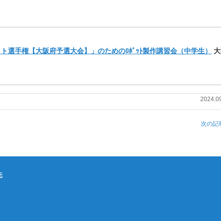
ト選手権【大阪府予選大会】」のためのﾛﾎﾞｯﾄ製作講習会（中学生）
大
2024.0
次の記事
先