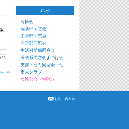
リンク
有恒会
理学部同窓会
阪
工学部同窓会
医学部同窓会
生活科学部同窓会
看護系同窓会よつば会
9.13
支部・ゼミ同窓会・他
市大クラブ
へ >>
女性部会（WPC）
お問い合わせ