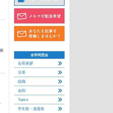
接
全学同窓会
会長挨拶
沿革
組織
会則
Topics
で
学生歌・逍遥歌