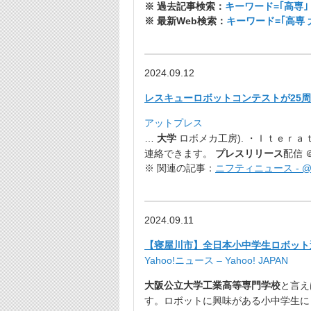
※ 過去記事検索：
キーワード=｢高専｣
※ 最新Web検索：
キーワード=｢高専
2024.09.12
レスキューロボットコンテストが25
アットプレス
…
大学
ロボメカ工房). ・Ｉｔｅｒａ
連絡できます。
プレスリリース
配信 ＠
※ 関連の記事：
ニフティニュース - @ni
2024.09.11
【寝屋川市】全日本小中学生ロボット選手権
Yahoo!ニュース – Yahoo! JAPAN
大阪公立大学工業高等専門学校
と言え
す。
ロボットに興味がある小中学生に