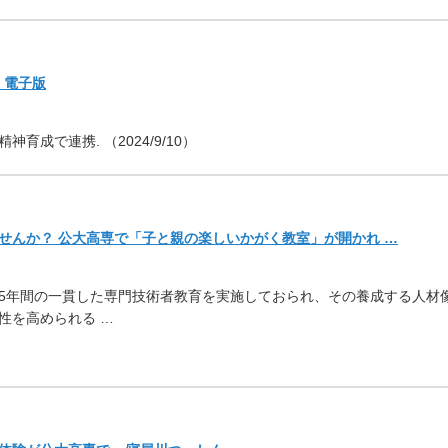
聞 電子版
育成で連携. （2024/9/10）
せんか？ 公大高専で「子と親の楽しいかがく教室」が開かれ …
5年間の一貫した専門技術者教育を実施しておられ、
その養成する人材
性を高められる …