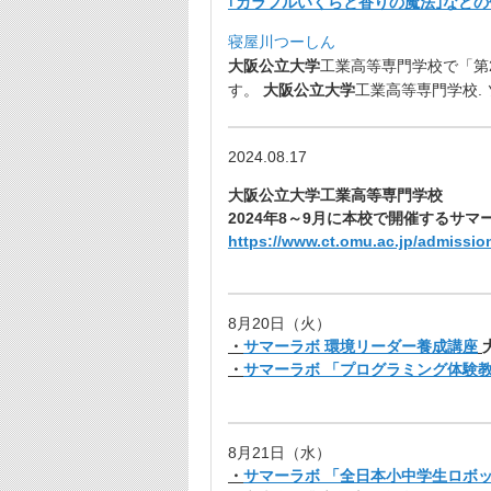
｢カラフルいくらと香りの魔法｣などの
寝屋川つーしん
大阪公立大学
工業高等専門学校で「第
す。
大阪公立大学
工業高等専門学校. 
2024.08.17
大阪公立大学工業高等専門学校
2024年8～9月に本校で開催するサ
https://www.ct.omu.ac.jp/admission
8月20日（火）
・
サマーラボ 環境リーダー養成講座
・
サマーラボ 「プログラミング体験
8月21日（水）
・
サマーラボ 「全日本小中学生ロボッ