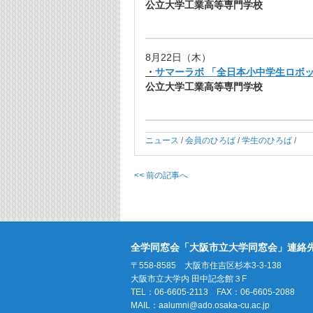
公立大学工業高等専門学校
8月22日（木）
・
サマーラボ 「全日本小中学生ロボッ
公立大学工業高等専門学校
ニュース
/
会員のひろば
/
学生のひろば
/
<< 前の記事へ
全学同窓会「大阪市立大学同窓会」連絡
〒558-8585 大阪市住吉区杉本3-3-138
大阪市立大学内 田中記念館３F
TEL：06-6605-2113 FAX：06-6605-2088
MAIL：
aalumni@ado.osaka-cu.ac.jp