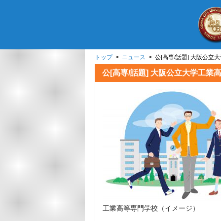
トップ
>
ニュース
> 公[高専/話題] 大
公[高専/話題] 大阪公立大
工業高等専門学校（イメージ）