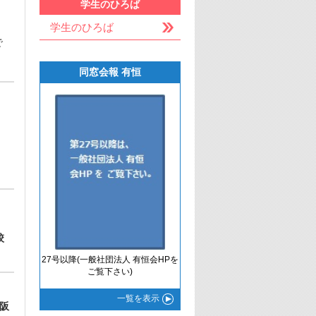
学生のひろば
学生のひろば
で
同窓会報 有恒
校
27号以降(一般社団法人 有恒会HPを
ご覧下さい)
一覧
を表示
阪