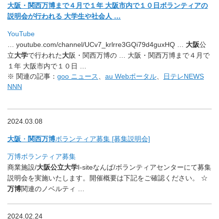
大阪・関西万博まで４月で１年 大阪市内で１０日ボランティアの
説明会が行われる 大学生や社会人 …
YouTube
… youtube.com/channel/UCv7_
krlrre3GQi79d4guxHQ …
大阪
公
立
大学
で行われた
大
阪・関西万博の … 大阪・関西万博まで４月で
１年 大阪市内で１０日 …
※ 関連の記事：
goo ニュース
、
au Webポータル
、
日テレNEWS
NNN
2024.03.08
大阪
・
関西万博
ボランティア募集 [募集説明会]
万博ボランティア募集
商業施設/
大阪公立大学
I-siteなんば/
ボランティアセンターにて募集
説明会を実施いたします。
開催概要は下記をご確認ください。 ☆
万博
関連のノベルティ …
2024.02.24