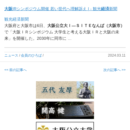
大阪
IRシンポジウム開催 若い世代へ理解訴え | - 観光
経済
新聞
観光経済新聞
大阪府と大阪市は6日、
大阪公立大Ｉ―ＳＩＴＥなんば（大阪市）
で「大阪ＩＲシンポジウム 大学生と考える大阪ＩＲと大阪の未
来」を開催した。
2030年に同市に …
ニュース
/
会員のひろば
/
2024.03.11
<< 前の記事へ
次の記事へ >>