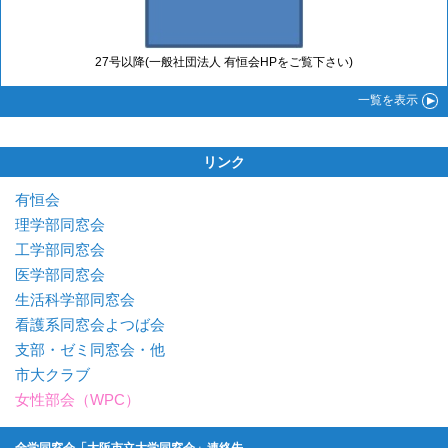
27号以降(一般社団法人 有恒会HPをご覧下さい)
一覧
を表示
リンク
有恒会
理学部同窓会
工学部同窓会
医学部同窓会
生活科学部同窓会
看護系同窓会よつば会
支部・ゼミ同窓会・他
市大クラブ
女性部会（WPC）