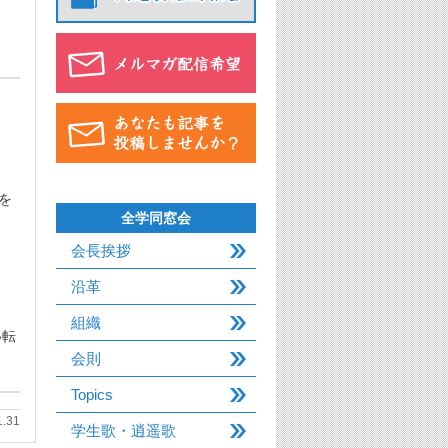
を
全学同窓会
会長挨拶
沿革
組織
移転
会則
Topics
1.31
学生歌・逍遥歌