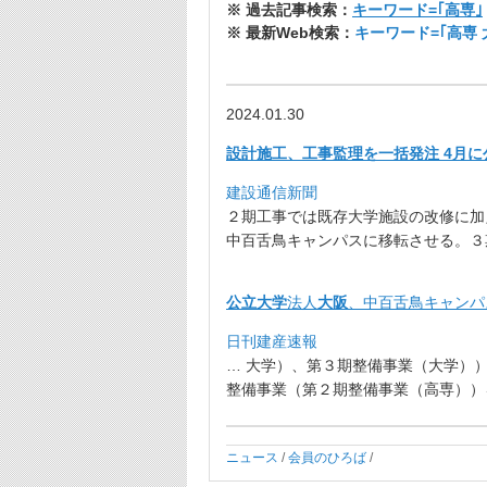
※ 過去記事検索：
キーワード=｢高専｣
※ 最新Web検索：
キーワード=｢高専
2024.01.30
設計施工、工事監理を一括発注 4月に公
建設通信新聞
２期工事では既存大学施設の改修に加
中百舌鳥キャンパスに移転させる。３
公立大学
法人
大阪
、中百舌鳥キャンパ
日刊建産速報
… 大学）、第３期整備事業（大学）
整備事業（
第２期整備事業（高専））を
ニュース
/
会員のひろば
/