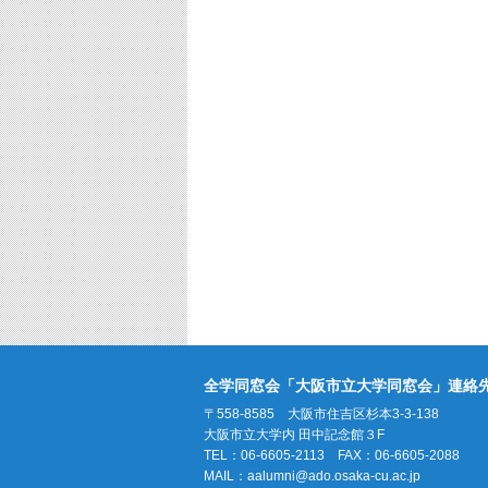
全学同窓会「大阪市立大学同窓会」連絡
〒558-8585 大阪市住吉区杉本3-3-138
大阪市立大学内 田中記念館３F
TEL：06-6605-2113 FAX：06-6605-2088
MAIL：
aalumni@ado.osaka-cu.ac.jp