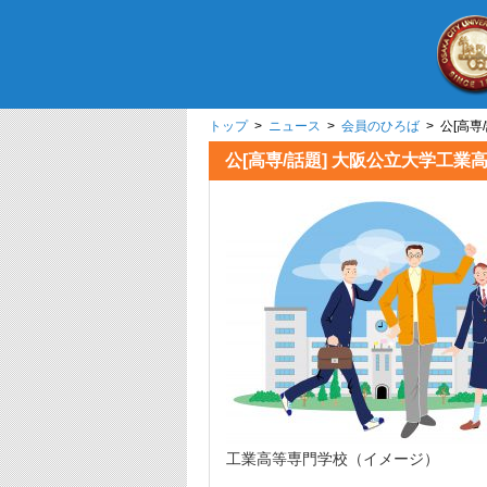
トップ
>
ニュース
>
会員のひろば
> 公[高
公[高専/話題] 大阪公立大学
工業高等専門学校（イメージ）