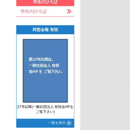
学生のひろば
学生のひろば
同窓会報 有恒
27号以降(一般社団法人 有恒会HPを
ご覧下さい)
一覧
を表示