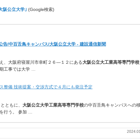
 大阪公立大学｣
(Google検索)
告/中百舌鳥キャンパス/大阪公立大学 - 建設通信新聞
え、
大阪府寝屋川市幸町２６―１２にある
大阪公立大工業高等専門学校
期工事では大学 …
ス整備 技術提案・交渉方式で４月にも発注予定
）とともに、
大阪公立大学工業高
等専門学校
の中百舌鳥キャンパスへの
行う。 参加 …
2024.0