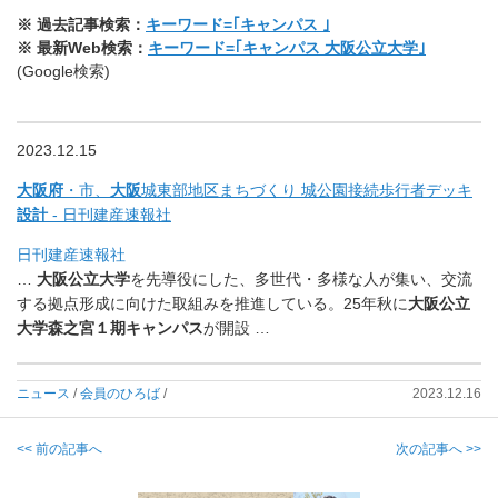
※ 過去記事検索：
キーワード=｢キャンパス ｣
※ 最新Web検索：
キーワード=｢キャンパス 大阪公立大学｣
(Google検索)
2023.12.15
大阪府
・市、
大阪
城東部地区まちづくり 城公園接続歩行者デッキ
設計
- 日刊建産速報社
日刊建産速報社
…
大阪
公立
大学
を先導役にした、多世代・多様な人が集い、
交流
する拠点形成に向けた取組みを推進している。25年秋に
大阪
公立
大学
森之宮１期キャンパス
が開設 …
ニュース
/
会員のひろば
/
2023.12.16
<< 前の記事へ
次の記事へ >>