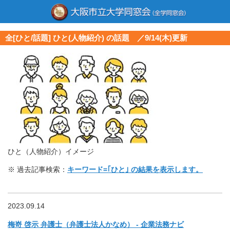
全[ひと/話題] ひと(人物紹介) の話題 ／9/14(木)更新
ひと（人物紹介）イメージ
※ 過去記事検索：
キーワード=｢ひと｣ の結果を表示します。
2023.09.14
梅嵜 啓示 弁護士（弁護士法人かなめ） - 企業法務ナビ