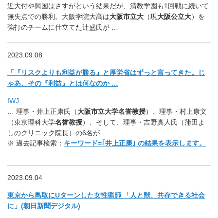
近大付や興国はさすがという結果だが、
清教学園も1回戦に続いて
無失点での勝利。
大阪学院大高は
大阪市立大
（現
大阪公立大
）
を
強打のチームに仕立てた辻盛氏が …
2023.09.08
「『リスクよりも利益が勝る』と厚労省はずっと言ってきた。
じ
ゃあ、その『利益』とは何なのか …
IWJ
… 理事・井上正康氏（
大阪市立大学名誉教授
）、理事・村上康文
（
東京理科大学
名誉教授
）、そして、理事・吉野真人氏（
蒲田よ
しのクリニック院長）の6名が …
※ 過去記事検索：
キーワード=｢井上正康｣ の結果を表示します。
2023.09.04
東京から鳥取にUターンした女性猟師 「人と獣、共存できる社会
に」(朝日新聞デジタル)