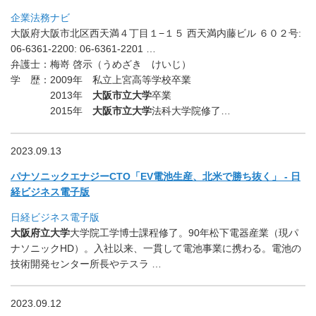
企業法務ナビ
大阪府大阪市北区西天満４丁目１−１５ 西天満内藤ビル ６０２号:
06-6361-2200: 06-6361-2201 …
弁護士：梅嵜 啓示（うめざき けいじ）
学 歴：
2009年 私立上宮高等学校卒業
2013年
大阪市立大学
卒業
2015年
大阪市立大学
法科大学院修了…
2023.09.13
パナソニックエナジーCTO「EV電池生産、北米で勝ち抜く」 - 日
経ビジネス電子版
日経ビジネス電子版
大阪府立大学
大学院工学博士課程修了。90年松下電器産業（
現パ
ナソニックHD）。入社以来、一貫して電池事業に携わる。
電池の
技術開発センター所長やテスラ …
2023.09.12