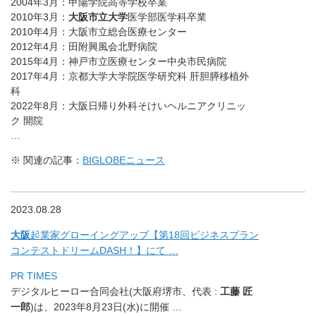
2004年3月：甲陽学院高等学校卒業
2010年3月：
大阪市立大学
医学部医学科卒業
2010年4月：大阪市立総合医療センター
2012年4月：田附興風会北野病院
2015年4月：神戸市立医療センター中央市民病院
2017年4月：京都大学大学院医学研究科 肝胆膵移植外
科
2022年8月：大阪日帰り外科そけいヘルニアクリニッ
ク 開院
…
※ 関連の記事：
BIGLOBEニュース
2023.08.28
大阪
起業家グローイングアップ【
第18回ビジネスプラン
コンテストドリームDASH！】にて …
PR TIMES
デジタルヒーロー合同会社(大阪府堺市、代表 :
工藤 匠
一郎
)は、2023年8月23日(水)に開催 …