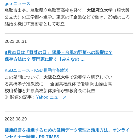
goo ニュース
鳥取市出身。鳥取県立鳥取西高校を経て、
大阪府立大学
（
現大阪
公立大）の工学部へ進学。東京のIT企業などで働き、
29歳のころ
結婚を機にIT技術者として独立 …
2023.08.31
8月31日は「野菜の日」 猛暑・台風の野菜への影響は？
保存方法は？ 専門家に聞く【みんなの …
KSBニュース - KSB瀬戸内海放送
この疑問について、
大阪公立大学
で栄養学を研究してい
る高橋孝子
准教授に … 全国高校総体で優勝 岡山操山高
校
山岳部
と井原高校新体操部が県教育長に報告. …
※ 関連の記事：
Yahoo!ニュース
2023.08.29
健康経営を推進するための健康データ管理と活用方法」
オンライ
ンセミナー開催 - PR TIMES