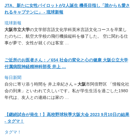
JTA、新たに女性パイロットが2人誕生 機長目指し「誰からも愛さ
れるキャプテンに」 - 琉球新報
琉球新報
大阪市立大学
の文学部言語文化学科英米言語文化コースを卒業し
た
のちに、航空大学校の飛行機操縦科を修了した。 空に関わる仕
事が夢で、女性が就くのは客室 …
ご近所のお医者さん：／654 社会の変化と心の健康 大阪公立大学
付属病院神経精神科部長 井上 …
毎日新聞
自分に寄り添う時間を 井上幸紀さん＝
大阪
市阿倍野区 「情報化社
会の到来」といわれて久しいです。
私が学生生活を過ごした1980
年代は、友人との連絡には家の
…
【継続試合が発生！】高校野球秋季大阪大会 2023 9月10日の結果
- タグマ！
タグマ！