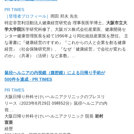
PR TIMES
［登壇者プロフィール］
岡田 邦夫 先生
特定非営利活動法人健康経営研究会 理事長
医学博士。
大阪市立大
学大学院
医学研究科修了。大阪ガス株式会社産業医、健康開発セ
ンター健康管理医長を経て1996年より同社統括産業医を歴任。 主
な著書に『健康経営のすすめ』『これからの人と企業を創る健康
経営』（社会保険研究所）、『なぜ「健康経営」で会社が変わる
のか』（共著）（法研）など多数。…
鼠径ヘルニアの内視鏡（腹腔鏡）
による日帰り手術が
500件を達成 - PR TIMES
PR TIMES
大阪日帰り外科そけいヘルニアクリニックのプレスリ
リース（
2023年8月29日 09時52分）鼠径ヘルニアの内
視 …
大阪日帰り外科そけいヘルニアクリニック 院長
岩村
宣亜
経歴