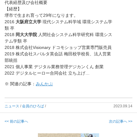
代表経歴及び会社概要
【経歴】
堺市で生まれ育って29年になります。
2016
大阪府立大学
現代システム科学域 環境システム学
類 卒
2018
同大大学院
人間社会システム科学研究科 環境シス
テム学類 卒
2018 株式会社Visionary ドコモショップ営業専門販売員
2019 株式会社スパルタ英会話 梅田校学校長、法人営業
部統括
2021 個人事業 デジタル業務管理デジカンくん 創業
2022 デジタルヒーロー合同会社 立ち上げ…
※ 関連の記事：
みんかぶ
ニュース
/
会員のひろば
/
2023.09.14
<< 前の記事へ
次の記事へ >>