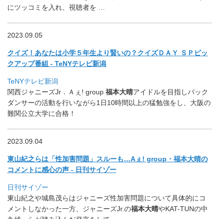
にツッコミを入れ、視聴者を …
2023.09.05
クイズ！あなたは小学５年生より賢いの？クイズＤＡＹ ＳＰピッ
クアップ番組 - TeNYテレビ新潟
TeNYテレビ新潟
関西ジャニーズJr．Ａぇ! group
福本大晴
アイドルを目指しバック
ダンサーの活動を行いながら1日
10時間以上の猛勉強をし、大阪の
難関公立大学に合格！
2023.09.04
東山紀之らは「性加害問題」スルーも…Aぇ! group・福本大晴の
コメントに感心の声 - 日刊サイゾー
日刊サイゾー
東山紀之や城島茂らはジャニーズ性加害問題について具体的にコ
メ
ントしなかった一方、ジャニーズJr.の
福本大晴
やKAT-
TUNの中