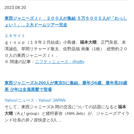
2023.08.20
東西ジャニーズＪｒ．２００人が集結 ５万５０００人が「わっし
ょい！」…２大ドームツアー完走
エキサイト
ｇｒｏｕｐ（１９年２月結成）小島健、
福本大晴
、正門良規、
末
澤誠也、草間リチャード敬太、佐野晶哉 画像（1枚）. 総勢約２０
０人の東西ジャニーズＪｒ．
※ 関連の記事：
ニフティニュース - @nifty
東西ジャニーズJr.200人が東京Dに集結、最年少6歳、
最年長28歳
美 少年は全員黒髪で登場
Yahoo!ニュース - Yahoo! JAPAN
そして、東西ジャニーズJr.間の交流についての話題になると
福
本
大晴
（Aぇ! group）と猪狩蒼弥（HiHi Jets）が、ジャニーズアイラ
ンド社長の井ノ原快彦と3人 .
..