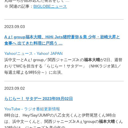
丸雄一らが踏み込んだ発言をして …
※ 関連の記事：
BIGLOBEニュース
2023.09.03
Aぇ! group福本大晴、HiHi Jets猪狩蒼弥＆美 少年・岩崎大昇と
食事へ 出てきた料理に戸惑う …
Yahoo!ニュース - Yahoo! JAPAN
浜中文一とAぇ! group／関西ジャニーズJr.の
福本大晴
が2日、
週替
わりでMCを担当する「らじらー！サタデー」（
NHKラジオ第1／
毎週土曜よる9時5分～）に出演。
2023.09.02
らじらー！ サタデー 2023年09月02日
YouTube - ラジオ番組更新情報
8時台は、Hey!Say!
JUMPの八乙女光くんと伊野尾慧くん9時台
は、
浜中文一くんと、関西ジャニーズJr.Aぇ!groupの
福本大
晴
くん
10時台は、ジャニーズJr.美少年の …