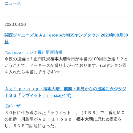
ニュース
2023.08.30
関西ジャニーズJr. Aぇ! groupのMBSヤングタウン 2023年08月30
日
YouTube - ラジオ番組更新情報
今夜の担当は！正門良規
福本大晴
今日が本当の100回目放送！？
と
いうことで、ドーキーズが盛り上がっております。(
Lilヤンタン回
を入れたら本当にそうです)☆ …
Ａぇ！ ｇｒｏｕｐ・福本大晴、麒麟・川島からの提案にタジタジ
ＴＢＳ「ラヴィット！」 - iZa(イザ)
iZa(イザ)
３０日に生放送された「ラヴィット！」（ＴＢＳ）で、
番組ＭＣ
の麒麟・川島明がＡぇ！ ｇｒｏｕｐ・
福本大晴
に思わぬ提案を
し、ＳＮＳで話題になった。