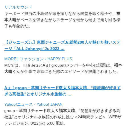
リアルサウンド
キーボード担当の小島健が頭を振りながら鍵盤を叩く様子や、
福
本
大晴
がベースを弾きながらステージを端から端まで走り回る様
子も
印象的だ。
【ジャニーズJr.】東西ジャニーズJr.
総勢200人が魅せた熱いステ
ージ「ALL Johnnys’ Jr. 2023 …
MORE | ファッション - HAPPY PLUS
MCでは、HiHi JetsとAぇ! groupのメンバーを中心に話題は、
福本
大晴
くんが仕事で東京
にきた際のエピソードが披露されました。
Aぇ！group・草間リチャード敬太＆福本大晴、“
琵琶湖が好きす
ぎる高校生”とオリジナル水族館の …
Yahoo!ニュース - Yahoo! JAPAN
group・草間リチャード敬太＆
福本大晴
、“
琵琶湖が好きすぎる高
校生”とオリジナル水族館の作成に挑む＜
24時間テレビ＞. WEBザ
テレビジョン. 8/22(火) 5:00 配信.