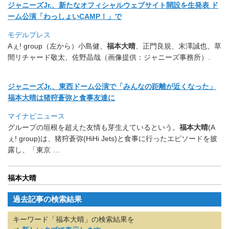
ジャニーズJr.、新たなオフィシャルウェブサイト開設を生発表 ド
ーム公演「わっしょいCAMP！」で
モデルプレス
Aぇ! group（左から）小島健、
福本大晴
、正門良規、末澤誠也、
草
間リチャード敬太、佐野晶哉（画像提供：ジャニーズ事務所）.
ジャニーズJr.、東西ドーム公演で「
みんなの距離が近くなった」
福本大晴は猪狩蒼弥と食事友達に
マイナビニュース
グループの垣根を超えた友情も芽生えているという。
福本大晴
(
A
ぇ! group)は、猪狩蒼弥(HiHi Jets)と食事に行ったエピソードを披
露し、「東京 …
福本大晴
過去記事の検索結果
キーワード「福本大晴」の検索結果を