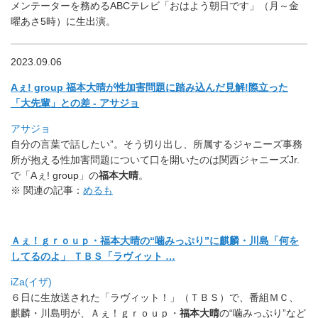
メンテーターを務めるABCテレビ「
おはよう朝日です」（月～金
曜あさ5時）に生出演。
2023.09.06
Aぇ! group 福本大晴が性加害問題に踏み込んだ見解!際立った
「大先輩」
との差 - アサジョ
アサジョ
自分の言葉で話したい”。そう切り出し、
所属するジャニーズ事務
所が抱える性加害問題について口を開いた
のは関西ジャニーズJr.
で「Aぇ! group」の
福本大晴
。
※ 関連の記事：
めるも
Ａぇ！ｇｒｏｕｐ・福本大晴の“噛みっぷり”に麒麟・川島「
何を
してるのよ」 ＴＢＳ「ラヴィット …
iZa(イザ)
６日に生放送された「ラヴィット！」（ＴＢＳ）で、番組ＭＣ、
麒麟・川島明が、Ａぇ！ｇｒｏｕｐ・
福本大晴
の“噛みっぷり”
など