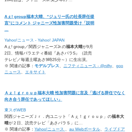
Aぇ! group福本大晴、“ジュリー氏の社長辞任提
言”にコメント ジャニーズ性加害問題受け「説明
…
Yahoo!ニュース - Yahoo! JAPAN
Aぇ! group／関西ジャニーズJr.の
福本大晴
が9月
2日、
情報バラエティ番組『あさパラS』（読売
テレビ／
毎週土曜あさ9時25分～）に生出演。
※ 関連の記事：
モデルプレス
、
ニフティニュース - @nifty
、
goo
ニュース
、
エキサイト
Ａぇ！ｇｒｏｕｐ福本大晴 性加害問題に言及「
逃げる辞任でなく
向き合う辞任であってほしい」
東スポWEB
関西ジャニーズＪｒ．内ユニット「Ａぇ！ｇｒｏｕｐ」の
福本大
晴
が２日、読売テレビ「あさパラＳ」に…
※ 関連の記事：
Yahoo!ニュース
、
au Webポータル
、
ライブドア