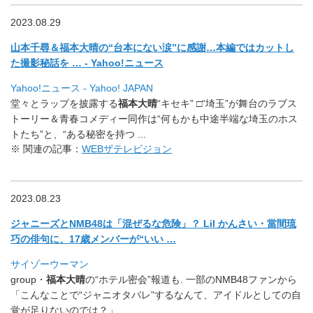
2023.08.29
山本千尋＆福本大晴の“台本にない涙”に感謝…
本編ではカットし
た撮影秘話を … - Yahoo!ニュース
Yahoo!ニュース - Yahoo! JAPAN
堂々とラップを披露する
福本大晴
“キセキ” □“埼玉”が舞台のラブス
トーリー＆青春コメディー同作は“
何もかも中途半端な埼玉のホス
トたち”と、“ある秘密を持つ .
..
※ 関連の記事：
WEBザテレビジョン
2023.08.23
ジャニーズとNMB48は「混ぜるな危険」？ Lil かんさい・當間琉
巧の俳句に、17歳メンバーが“いい …
サイゾーウーマン
group・
福本大晴
の“ホテル密会”報道も. 一部のNMB48ファンから
「こんなことで“ジャニオタバレ”
するなんて、アイドルとしての自
覚が足りないのでは？」 …