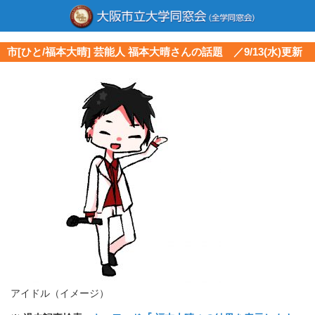
市[ひと/福本大晴] 芸能人 福本大晴さんの話題 ／9/13(水)更新
アイドル（イメージ）