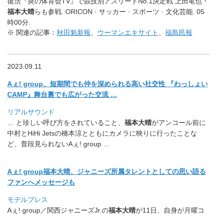
復活『炎の体育会TV』で競技別アスリートNo.1決定戦 上田竜也・
福本大晴
らも参戦. ORICON · サッカー · スポーツ · 文化芸能. 05
時00分.
※ 関連の記事：
秋田魁新報
、
ウーマンエキサイト
、
福島民報
2023.09.11
Aぇ! group、短期間でも仲を深められる高い社交性 『わっしょい
CAMP』舞台裏でも広がった交流 …
リアルサウンド
… と珍しい呼び方をされていること、
福本大晴
がアンコール前に
中村
とHiHi Jetsの橋本涼とともにカメラに映りに行ったことな
ど、
普段見られないAぇ! group …
Aぇ! group福本大晴、ジャニーズ所属タレントとしての思い語る
ファンへメッセージも
モデルプレス
Aぇ! group／関西ジャニーズJr.の
福本大晴
が11日、
自身が月曜コ