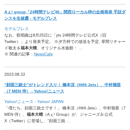
Aぇ! group「24時間テレビ46」関西ローカル枠の企画発表 手話ダ
ンスを生披露 - モデルプレス
モデルプレス
なお、歌唱曲は8月25日に「ytv 24時間テレビ公式X（旧
Twitter）」より発表予定。 ※夕方枠での放送を予定. 草間リチャー
ド敬太＆
福本大晴
、オリジナル水族館・ …
※ 関連の記事：
NewsCafe
2023.08.22
“顔面三銃士”がトレンド入り！ 橋本涼（HiHi Jets）、中村嶺亜
（7 MEN 侍） - Yahoo!ニュース
Yahoo!ニュース - Yahoo! JAPAN
「僕たち、顔面三銃士です！」 橋本涼（HiHi Jets）、中村嶺亜（7
MEN 侍）、
福本大晴
（Aぇ! Group）が、ジャニーズJr.公式
X（Twitter）
に登場し、“顔面三銃 …