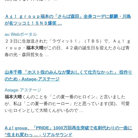
Ａぇ！ ｇｒｏｕｐ福本の「さらば森田」全身コーデに麒麟・
川島
が名ツッコミ！ＳＮＳ爆笑 …
au Webポータル
２３日に生放送された「ラヴィット！」（ＴＢＳ）で、Ａぇ！ ｇ
ｒｏｕｐ・
福本大晴
がこの日、
４２歳の誕生日を迎えたさらば青
春の光・森田哲矢を …
山本千尋 「ホスト役のみんなが愛おしくて仕方なかった」 役作り
のため - Astage-アステージ
Astage-アステージ
福本大晴
くんのことを「この夏一番のヒロイン」と言いました
が、
私は「この夏一番のヒーロー」だと思っています(笑)。 可愛
いヒロインとして大晴くんがいるので …
Aぇ! group、「PRIDE」
1000万回再生突破で名刺代わりの一曲に
“生まれ変わっ … - リアルサウンド