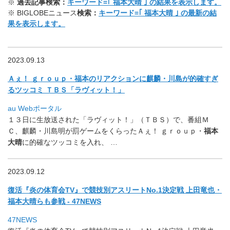
※
過去記事検索：
キーワード=｢ 福本大晴 ｣ の結果を表示します。
※ BIGLOBEニュース
検索：
キーワード=｢ 福本大晴 ｣ の最新の結
果を表示します。
2023.09.13
Ａぇ！ ｇｒｏｕｐ・福本のリアクションに麒麟・
川島が的確すぎ
るツッコミ ＴＢＳ「ラヴィット！」
au Webポータル
１３日に生放送された「ラヴィット！」（ＴＢＳ）で、番組Ｍ
Ｃ、
麒麟・川島明が罰ゲームをくらったＡぇ！ ｇｒｏｕｐ・
福本
大晴
に的確なツッコミを入れ、 …
2023.09.12
復活『炎の体育会TV』で競技別アスリートNo.1決定戦 上田竜也・
福本大晴らも参戦 - 47NEWS
47NEWS