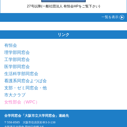
27号以降(一般社団法人 有恒会HPをご覧下さい)
一覧
を表示
リンク
有恒会
理学部同窓会
工学部同窓会
医学部同窓会
生活科学部同窓会
看護系同窓会よつば会
支部・ゼミ同窓会・他
市大クラブ
女性部会（WPC）
全学同窓会「大阪市立大学同窓会」連絡先
〒558-8585 大阪市住吉区杉本3-3-138
大阪市立大学内 田中記念館３F