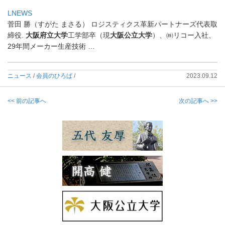
LNEWS
菅田 勝（すがた まさる） ロジスティクス革新パートナーズ代表取
締役.
大阪府立大学
工学部卒（現
大阪公立大学
）、㈱リコー入社、
29年間メーカー生産技術 …
ニュース
/
会員のひろば
/
2023.09.12
<< 前の記事へ
次の記事へ >>